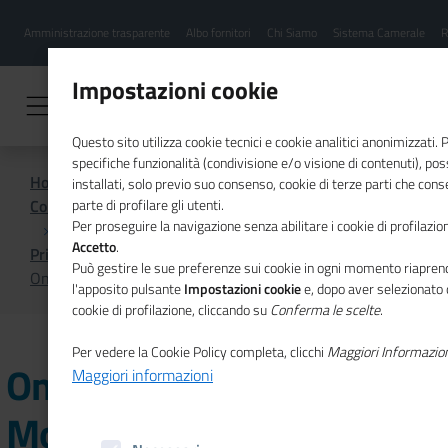
Menu
Salta
Amministrazione trasparente
Albo fornitori
Chi Siamo
Sistema Camerale
R
al
hamburgher
contenuto
i
principale
Impostazioni cookie
Questo sito utilizza cookie tecnici e cookie analitici anonimizzati.
specifiche funzionalità (condivisione e/o visione di contenuti), p
Home
installati, solo previo suo consenso, cookie di terze parti che cons
Comunicazione istituzionale per il sistema camerale
parte di profilare gli utenti.
Per proseguire la navigazione senza abilitare i cookie di profilazion
Accetto
.
Primo Piano
Può gestire le sue preferenze sui cookie in ogni momento riaprend
Online il nuovo numero di Mosaico Europa
l'apposito pulsante
Impostazioni cookie
e, dopo aver selezionato 
cookie di profilazione, cliccando su
Conferma le scelte
.
Per vedere la Cookie Policy completa, clicchi
Maggiori Informazio
Online il nuovo numero di
Maggiori informazioni
Mosaico Europa