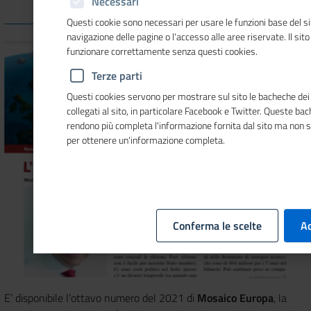
Necessari
Questi cookie sono necessari per usare le funzioni base del si
navigazione delle pagine o l'accesso alle aree riservate. Il sit
funzionare correttamente senza questi cookies.
Terze parti
Questi cookies servono per mostrare sul sito le bacheche dei 
collegati al sito, in particolare Facebook e Twitter. Queste ba
rendono più completa l'informazione fornita dal sito ma non 
per ottenere un'informazione completa.
Conferma le scelte
Ac
E’ disponibile l'ottavo numero del 2021 di
Mosaico Europa
, la