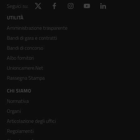
Twitter
Facebook
Instagram
YouTube
LinkedIn
Seguici su:
Footer
UTILITÀ
Amministrazione trasparente
menù
Bandi di gara e contratti
colonna
Bandi di concorso
2
Albo fornitori
Unioncamere.Net
Rassegna Stampa
Footer
CHI SIAMO
Normativa
menù
Organi
colonna
Articolazione degli uffici
3
Regolamenti