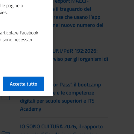
L'accordo per l'export MAECI-
lle pagine o
Unioncamere e il traguardo del
ies.
numero di imprese che usano l'app
Impresa Italia nel nuovo numero del
particolare Facebook
magazine
n sono necessari
Certificazione UNI/PdR 192:2026:
pubblicato l'avviso per gli organismi di
certificazione
Accetta tutto
Torna “Smash or Pass”, il bootcamp
sull’educazione e le competenze
digitali per scuole superiori e ITS
Academy
IO SONO CULTURA 2026, il rapporto