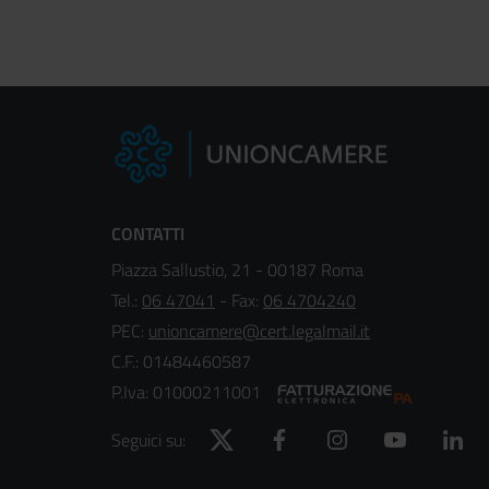
CONTATTI
Piazza Sallustio, 21 - 00187 Roma
Tel.:
06 47041
- Fax:
06 4704240
PEC:
unioncamere@cert.legalmail.it
C.F.: 01484460587
P.Iva: 01000211001
Twitter
Facebook
Instagram
YouTube
Lin
Seguici su: