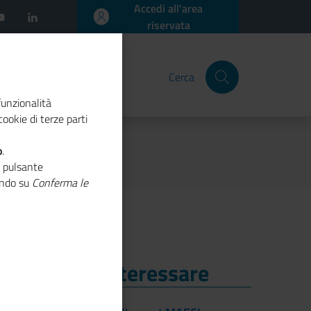
Accedi all'area
riservata
Cerca
funzionalità
ookie di terze parti
o
.
o pulsante
cando su
Conferma le
i Potrebbe Interessare
i Potrebbe Interessare