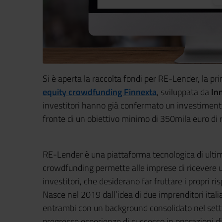
Si è aperta la raccolta fondi per RE-Lender, la 
equity crowdfunding Finnexta
, sviluppata da
In
investitori hanno già confermato un investimento
fronte di un obiettivo minimo di 350mila euro di 
RE-Lender è una piattaforma tecnologica di ultim
crowdfunding permette alle imprese di ricevere 
investitori, che desiderano far fruttare i propri 
Nasce nel 2019 dall’idea di due imprenditori ital
entrambi con un background consolidato nel setto
pregresse esperienze di successo in operazioni di 