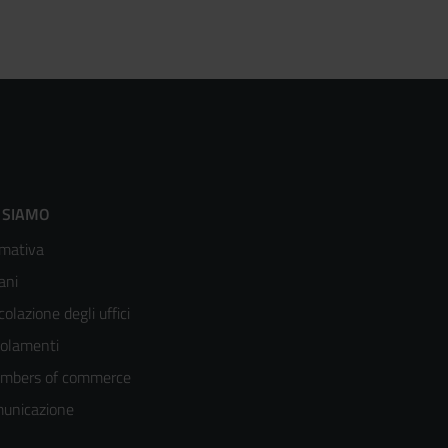
ooter
 SIAMO
mativa
enù
ani
olonna
colazione degli uffici
olamenti
mbers of commerce
unicazione