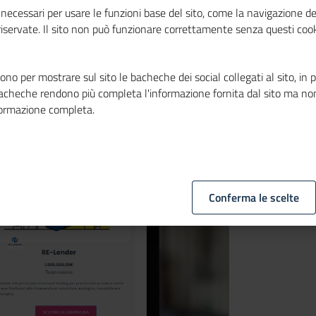
er sul portale
necessari per usare le funzioni base del sito, come la navigazione de
 riservate. Il sito non può funzionare correttamente senza questi cook
no per mostrare sul sito le bacheche dei social collegati al sito, in 
bacheche rendono più completa l'informazione fornita dal sito ma no
formazione completa.
Conferma le scelte