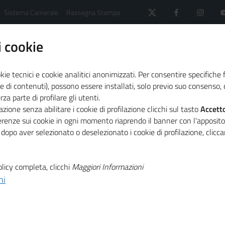
Sistema Camerale
Rassegna Stampa
 cookie
kie tecnici e cookie analitici anonimizzati. Per consentire specifiche 
e di contenuti), possono essere installati, solo previo suo consenso, c
a parte di profilare gli utenti.
 il sistema camerale
Primo Piano
zione senza abilitare i cookie di profilazione clicchi sul tasto
Accett
o di apertura della campagna Re-Lender sul portale Finnexta
ferenze sui cookie in ogni momento riaprendo il banner con l'apposit
 dopo aver selezionato o deselezionato i cookie di profilazione, clic
T
 raccolti nel
licy completa, clicchi
Maggiori Informazioni
ni
T
ertura della