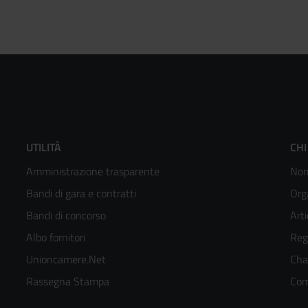
Footer
F
UTILITÀ
CHI
Amministrazione trasparente
Nor
menù
m
Bandi di gara e contratti
Org
colonna
c
Bandi di concorso
Arti
Albo fornitori
Reg
2
3
Unioncamere.Net
Cha
kedIn
Rassegna Stampa
Com