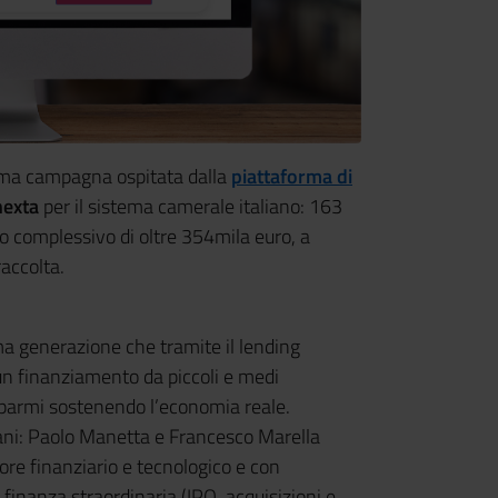
prima campagna ospitata dalla
piattaforma di
nexta
per il sistema camerale italiano: 163
 complessivo di oltre 354mila euro, a
raccolta.
a generazione che tramite il lending
un finanziamento da piccoli e medi
risparmi sostenendo l’economia reale.
iani: Paolo Manetta e Francesco Marella
re finanziario e tecnologico e con
finanza straordinaria (IPO, acquisizioni e