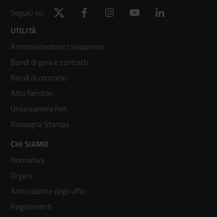
Twitter
Facebook
Instagram
YouTube
LinkedIn
Seguici su:
Footer
UTILITÀ
Amministrazione trasparente
menù
Bandi di gara e contratti
colonna
Bandi di concorso
2
Albo fornitori
Unioncamere.Net
Rassegna Stampa
Footer
CHI SIAMO
Normativa
menù
Organi
colonna
Articolazione degli uffici
3
Regolamenti