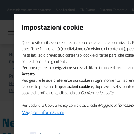
Menu
Salta
Amministrazione trasparente
Albo fornitori
Chi Siamo
Sistema Camerale
R
al
hamburgher
contenuto
i
principale
Impostazioni cookie
Questo sito utilizza cookie tecnici e cookie analitici anonimizzati.
specifiche funzionalità (condivisione e/o visione di contenuti), p
Home
installati, solo previo suo consenso, cookie di terze parti che cons
Comunicazione istituzionale per il sistema camerale
parte di profilare gli utenti.
Per proseguire la navigazione senza abilitare i cookie di profilazion
Accetto
.
Primo Piano
Può gestire le sue preferenze sui cookie in ogni momento riaprend
Nel nuovo numero di Mosaico Europa si parla di STEP, la
l'apposito pulsante
Impostazioni cookie
e, dopo aver selezionato 
Piattaforma delle Tecnologie Strategiche per l’Europa
cookie di profilazione, cliccando su
Conferma le scelte
.
Per vedere la Cookie Policy completa, clicchi
Maggiori Informazio
Maggiori informazioni
Nel nuovo numero di