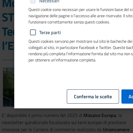
Mosaico Europa si parla di
Necessari
Questi cookie sono necessari per usare le funzioni base del si
STEP, la Piattaforma delle
navigazione delle pagine o l'accesso alle aree riservate. Il sit
funzionare correttamente senza questi cookies.
Tecnologie Strategiche per
Terze parti
l’Europa
Questi cookies servono per mostrare sul sito le bacheche dei 
collegati al sito, in particolare Facebook e Twitter. Queste ba
rendono più completa l'informazione fornita dal sito ma non 
per ottenere un'informazione completa.
Conferma le scelte
Ac
E' disponibile il primo numero del 2025 di
Mosaico Europa
, la
newsletter quindicinale focalizzata sui temi europei di prioritario
interesse per le Camere di commercio realizzata da
Unioncamere