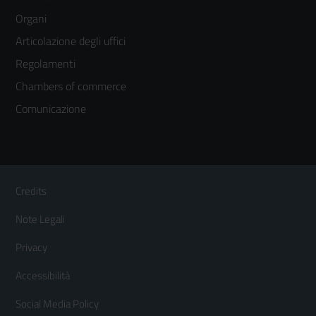
menù
Organi
colonna
Articolazione degli uffici
3
Regolamenti
Chambers of commerce
Comunicazione
Sezione Link Utili
Footer
Credits
Menù
Note Legali
orizzontale
Privacy
Accessibilità
Social Media Policy