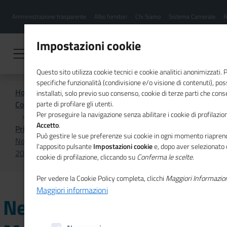
Menu
Salta
Amministrazione trasparente
Albo fornitori
Chi Siamo
Sistema Camerale
R
al
hamburgher
contenuto
i
principale
Impostazioni cookie
Questo sito utilizza cookie tecnici e cookie analitici anonimizzati.
specifiche funzionalità (condivisione e/o visione di contenuti), p
Home
installati, solo previo suo consenso, cookie di terze parti che cons
Comunicazione istituzionale per il sistema camerale
parte di profilare gli utenti.
Per proseguire la navigazione senza abilitare i cookie di profilazion
Accetto
.
Primo Piano
Può gestire le sue preferenze sui cookie in ogni momento riaprend
Nel nuovo numero di Mosaico Europa le priorità per il
l'apposito pulsante
Impostazioni cookie
e, dopo aver selezionato 
2020 del Sistema Italia a Bruxelles
cookie di profilazione, cliccando su
Conferma le scelte
.
Per vedere la Cookie Policy completa, clicchi
Maggiori Informazio
Maggiori informazioni
Nel nuovo numero di