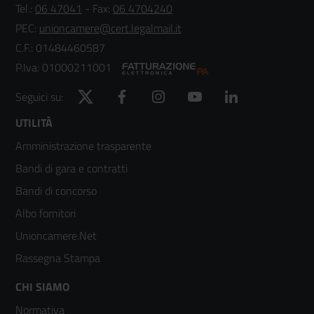
Tel.:
06 47041
- Fax:
06 4704240
PEC:
unioncamere@cert.legalmail.it
C.F.: 01484460587
P.Iva: 01000211001
Twitter
Facebook
Instagram
YouTube
LinkedIn
Seguici su:
Footer
UTILITÀ
Amministrazione trasparente
menù
Bandi di gara e contratti
colonna
Bandi di concorso
2
Albo fornitori
Unioncamere.Net
Rassegna Stampa
Footer
CHI SIAMO
Normativa