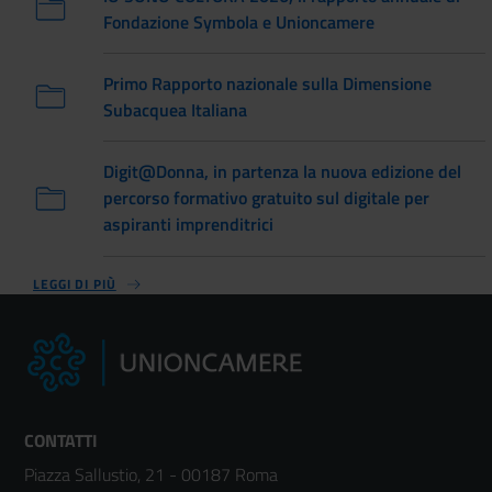
Fondazione Symbola e Unioncamere
Primo Rapporto nazionale sulla Dimensione
Subacquea Italiana
Digit@Donna, in partenza la nuova edizione del
percorso formativo gratuito sul digitale per
aspiranti imprenditrici
LEGGI DI PIÙ
CONTATTI
Piazza Sallustio, 21 - 00187 Roma