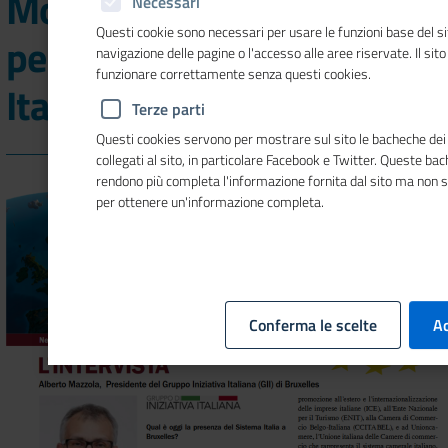
Mosaico Europa le priorità
Necessari
Questi cookie sono necessari per usare le funzioni base del si
per il 2020 del Sistema
navigazione delle pagine o l'accesso alle aree riservate. Il sit
funzionare correttamente senza questi cookies.
Italia a Bruxelles
Terze parti
Questi cookies servono per mostrare sul sito le bacheche dei 
collegati al sito, in particolare Facebook e Twitter. Queste ba
rendono più completa l'informazione fornita dal sito ma non 
per ottenere un'informazione completa.
Conferma le scelte
Ac