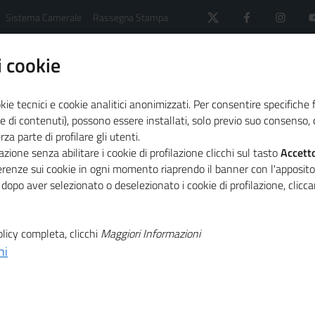
Sistema Camerale
Rassegna Stampa
 cookie
kie tecnici e cookie analitici anonimizzati. Per consentire specifiche 
e di contenuti), possono essere installati, solo previo suo consenso, c
a parte di profilare gli utenti.
 il sistema camerale
Primo Piano
MUD 2020: ademp
zione senza abilitare i cookie di profilazione clicchi sul tasto
Accett
ferenze sui cookie in ogni momento riaprendo il banner con l'apposit
 dopo aver selezionato o deselezionato i cookie di profilazione, clic
T
imenti e
licy completa, clicchi
Maggiori Informazioni
T
ni