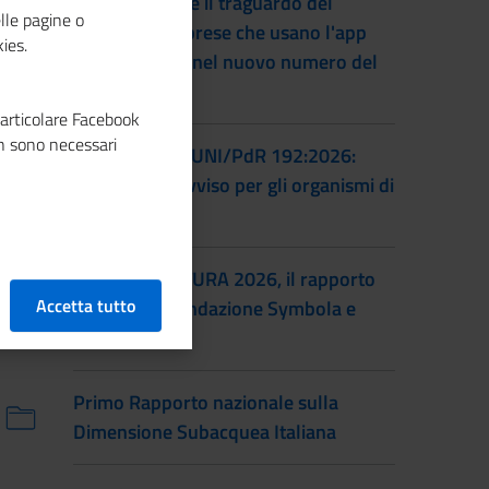
Unioncamere e il traguardo del
lle pagine o
numero di imprese che usano l'app
ies.
Impresa Italia nel nuovo numero del
magazine
particolare Facebook
n sono necessari
Certificazione UNI/PdR 192:2026:
pubblicato l'avviso per gli organismi di
certificazione
IO SONO CULTURA 2026, il rapporto
Accetta tutto
annuale di Fondazione Symbola e
Unioncamere
Primo Rapporto nazionale sulla
Dimensione Subacquea Italiana