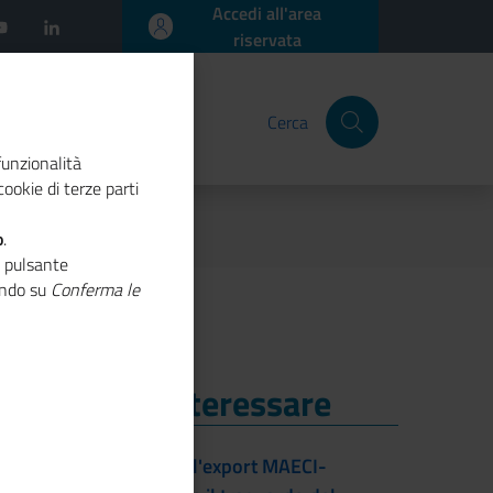
Accedi all'area
riservata
Cerca
funzionalità
ookie di terze parti
imenti e sanzioni
o
.
o pulsante
cando su
Conferma le
i Potrebbe Interessare
i Potrebbe Interessare
L'accordo per l'export MAECI-