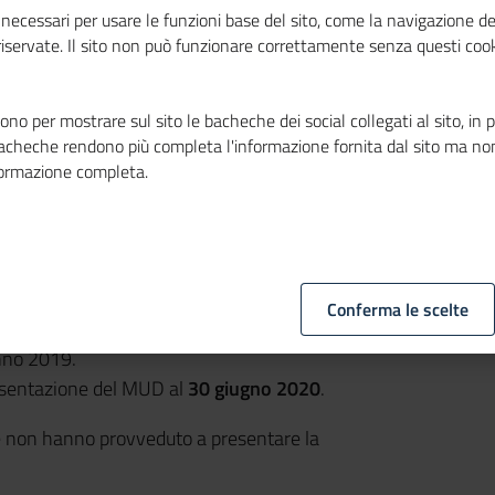
necessari per usare le funzioni base del sito, come la navigazione de
 riservate. Il sito non può funzionare correttamente senza questi cook
no per mostrare sul sito le bacheche dei social collegati al sito, in 
bacheche rendono più completa l'informazione fornita dal sito ma no
formazione completa.
o al decreto del Presidente del Consiglio dei
pplemento ordinario n. 8 alla Gazzetta
Conferma le scelte
2019, è confermato e sarà utilizzato per le
anno 2019.
resentazione del MUD al
30 giugno 2020
.
he non hanno provveduto a presentare la