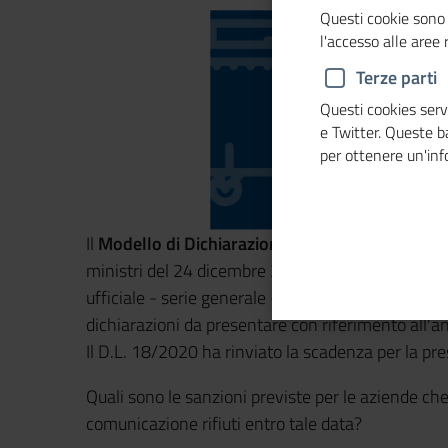
Questi cookie sono 
l'accesso alle aree
Terze parti
Questi cookies servo
e Twitter. Queste 
per ottenere un'in
Il
Modello di Dichiarazione Ambientale
, allegat
ministri del 24 dicembre 2018, pubblicato nel Su
ufficiale - serie generale - n. 45 del 22 febbraio 
dichiarazioni da presentare con riferimento all'
Il D.L. 18/2020 ha rinviato la scadenza per la p
Quali sono le sanzioni previste per le aziende c
comunicazione rifiuti entro tale data?