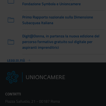
Fondazione Symbola e Unioncamere
Primo Rapporto nazionale sulla Dimensione
Subacquea Italiana
Digit@Donna, in partenza la nuova edizione del
percorso formativo gratuito sul digitale per
aspiranti imprenditrici
LEGGI DI PIÙ
CONTATTI
Piazza Sallustio, 21 - 00187 Roma