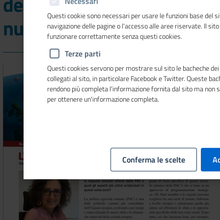
della PAC nell'ultimo
Necessari
Questi cookie sono necessari per usare le funzioni base del si
numero di MosaicoEuropa
navigazione delle pagine o l'accesso alle aree riservate. Il sit
funzionare correttamente senza questi cookies.
Terze parti
Questi cookies servono per mostrare sul sito le bacheche dei 
collegati al sito, in particolare Facebook e Twitter. Queste ba
rendono più completa l'informazione fornita dal sito ma non 
per ottenere un'informazione completa.
Conferma le scelte
Ac