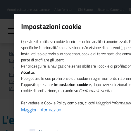
Menu
Salta
Amministrazione trasparente
Albo fornitori
Chi Siamo
Sistema Camerale
R
al
hamburgher
contenuto
i
principale
Impostazioni cookie
Questo sito utilizza cookie tecnici e cookie analitici anonimizzati.
specifiche funzionalità (condivisione e/o visione di contenuti), p
Home
installati, solo previo suo consenso, cookie di terze parti che cons
Comunicazione istituzionale per il sistema camerale
parte di profilare gli utenti.
Per proseguire la navigazione senza abilitare i cookie di profilazion
Accetto
.
Primo Piano
Può gestire le sue preferenze sui cookie in ogni momento riaprend
L'evoluzione e il futuro della PAC nell'ultimo numero di
l'apposito pulsante
Impostazioni cookie
e, dopo aver selezionato 
MosaicoEuropa
cookie di profilazione, cliccando su
Conferma le scelte
.
Per vedere la Cookie Policy completa, clicchi
Maggiori Informazio
Maggiori informazioni
L'evoluzione e il futuro