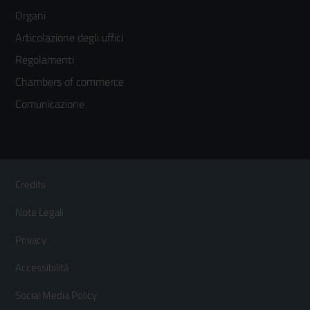
menù
Organi
colonna
Articolazione degli uffici
3
Regolamenti
Chambers of commerce
Comunicazione
Sezione Link Utili
Footer
Credits
Menù
Note Legali
orizzontale
Privacy
Accessibilità
Social Media Policy