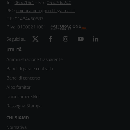
Tel.:
06 47041
- Fax:
06 4704240
PEC:
unioncamere@cert.legalmail.it
C.F.: 01484460587
P.Iva: 01000211001
Twitter
Facebook
Instagram
YouTube
LinkedIn
Seguici su:
Footer
UTILITÀ
Amministrazione trasparente
menù
Bandi di gara e contratti
colonna
Bandi di concorso
2
Albo fornitori
Unioncamere.Net
Rassegna Stampa
Footer
CHI SIAMO
Normativa