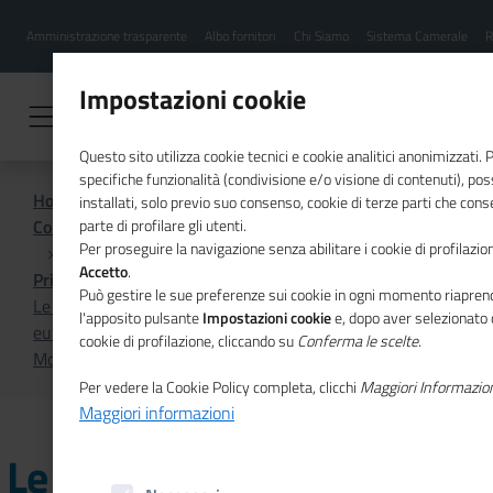
Menu
Salta
Amministrazione trasparente
Albo fornitori
Chi Siamo
Sistema Camerale
R
al
hamburgher
contenuto
i
principale
Impostazioni cookie
Questo sito utilizza cookie tecnici e cookie analitici anonimizzati.
specifiche funzionalità (condivisione e/o visione di contenuti), p
Home
installati, solo previo suo consenso, cookie di terze parti che cons
Comunicazione istituzionale per il sistema camerale
parte di profilare gli utenti.
Per proseguire la navigazione senza abilitare i cookie di profilazion
Accetto
.
Primo Piano
Può gestire le sue preferenze sui cookie in ogni momento riaprend
Le prossime azioni del Comitato economico e sociale
l'apposito pulsante
Impostazioni cookie
e, dopo aver selezionato 
europeo per il sostegno dell'economia nel numero 22 di
cookie di profilazione, cliccando su
Conferma le scelte
.
Mosaico Europa
Per vedere la Cookie Policy completa, clicchi
Maggiori Informazio
Maggiori informazioni
Le prossime azioni del