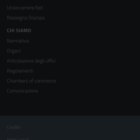
Unioncamere.Net
Rassegna Stampa
Footer
CHI SIAMO
Normativa
menù
Organi
colonna
Articolazione degli uffici
3
Regolamenti
Chambers of commerce
Comunicazione
Sezione Link Utili
Footer
Credits
Menù
Note Legali