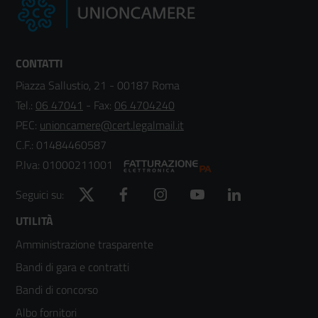
CONTATTI
Piazza Sallustio, 21 - 00187 Roma
Tel.:
06 47041
- Fax:
06 4704240
PEC:
unioncamere@cert.legalmail.it
C.F.: 01484460587
P.Iva: 01000211001
Twitter
Facebook
Instagram
YouTube
LinkedIn
Seguici su:
Footer
UTILITÀ
Amministrazione trasparente
menù
Bandi di gara e contratti
colonna
Bandi di concorso
2
Albo fornitori