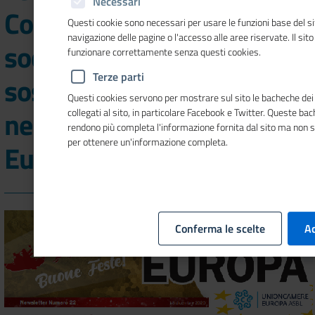
Necessari
Comitato economico e
Questi cookie sono necessari per usare le funzioni base del si
navigazione delle pagine o l'accesso alle aree riservate. Il sit
sociale europeo per il
funzionare correttamente senza questi cookies.
Terze parti
sostegno dell'economia
Questi cookies servono per mostrare sul sito le bacheche dei 
nel numero 22 di Mosaico
collegati al sito, in particolare Facebook e Twitter. Queste ba
rendono più completa l'informazione fornita dal sito ma non 
per ottenere un'informazione completa.
Europa
Conferma le scelte
Ac