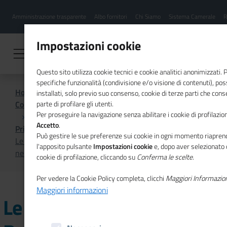
Menu
Salta
Amministrazione trasparente
Albo fornitori
Chi Siamo
Sistema Camerale
R
al
hamburgher
contenuto
i
principale
Impostazioni cookie
Questo sito utilizza cookie tecnici e cookie analitici anonimizzati.
specifiche funzionalità (condivisione e/o visione di contenuti), p
Home
installati, solo previo suo consenso, cookie di terze parti che cons
Comunicazione istituzionale per il sistema camerale
parte di profilare gli utenti.
Per proseguire la navigazione senza abilitare i cookie di profilazion
Accetto
.
Primo Piano
Può gestire le sue preferenze sui cookie in ogni momento riaprend
Le novità introdotte dal Regolamento dei mercati digitali
l'apposito pulsante
Impostazioni cookie
e, dopo aver selezionato 
nel nuovo numero di Mosaico Europa
cookie di profilazione, cliccando su
Conferma le scelte
.
Per vedere la Cookie Policy completa, clicchi
Maggiori Informazio
Maggiori informazioni
Le novità introdotte dal