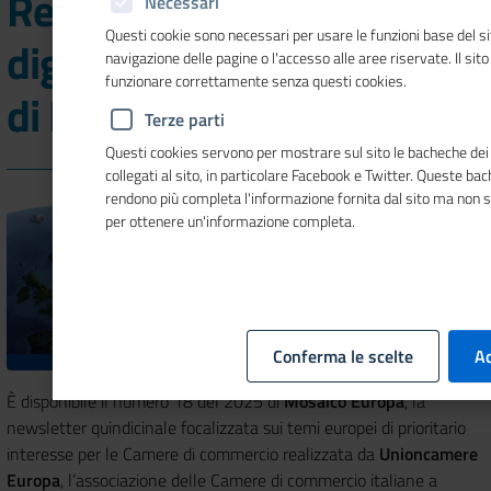
Regolamento dei mercati
Necessari
Questi cookie sono necessari per usare le funzioni base del si
digitali nel nuovo numero
navigazione delle pagine o l'accesso alle aree riservate. Il sit
funzionare correttamente senza questi cookies.
di Mosaico Europa
Terze parti
Questi cookies servono per mostrare sul sito le bacheche dei 
collegati al sito, in particolare Facebook e Twitter. Queste ba
rendono più completa l'informazione fornita dal sito ma non 
per ottenere un'informazione completa.
Conferma le scelte
Ac
È disponibile il numero 18 del 2025 di
Mosaico Europa
, la
newsletter quindicinale focalizzata sui temi europei di prioritario
interesse per le Camere di commercio realizzata da
Unioncamere
Europa
, l’associazione delle Camere di commercio italiane a