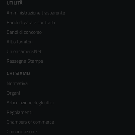
Footer
UTILITÀ
Amministrazione trasparente
menù
Bandi di gara e contratti
colonna
Bandi di concorso
2
Albo fornitori
Unioncamere.Net
Rassegna Stampa
Footer
CHI SIAMO
Normativa
menù
Organi
colonna
Articolazione degli uffici
3
Regolamenti
Chambers of commerce
Comunicazione