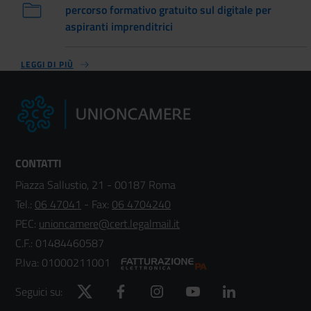
percorso formativo gratuito sul digitale per
aspiranti imprenditrici
LEGGI DI PIÙ
CONTATTI
Piazza Sallustio, 21 - 00187 Roma
Tel.:
06 47041
- Fax:
06 4704240
PEC:
unioncamere@cert.legalmail.it
C.F.: 01484460587
P.Iva: 01000211001
Twitter
Facebook
Instagram
YouTube
LinkedIn
Seguici su: