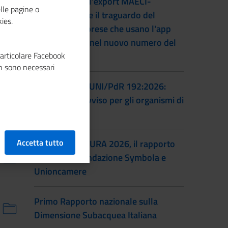
L'accordo per l'export MAECI-
lle pagine o
Unioncamere e il traguardo del
ies.
numero di imprese che usano l'app
Impresa Italia nel nuovo numero del
particolare Facebook
magazine
n sono necessari
Certificazione UNI/PdR 192:2026:
pubblicato l'avviso per gli organismi di
certificazione
Accetta tutto
IO SONO CULTURA 2026, il rapporto
annuale di Fondazione Symbola e
Unioncamere
Primo Rapporto nazionale sulla
Dimensione Subacquea Italiana