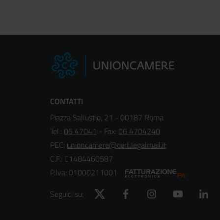
CONTATTI
Piazza Sallustio, 21 - 00187 Roma
Tel.:
06 47041
- Fax:
06 4704240
PEC:
unioncamere@cert.legalmail.it
C.F.: 01484460587
P.Iva: 01000211001
Twitter
Facebook
Instagram
YouTube
Lin
Seguici su: