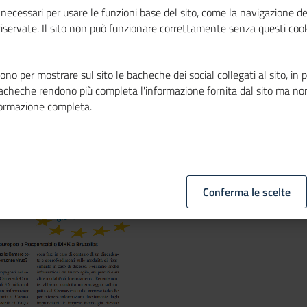
onavirus nel
necessari per usare le funzioni base del sito, come la navigazione de
 riservate. Il sito non può funzionare correttamente senza questi cook
MosaicoEuropa
no per mostrare sul sito le bacheche dei social collegati al sito, in 
bacheche rendono più completa l'informazione fornita dal sito ma no
formazione completa.
Conferma le scelte