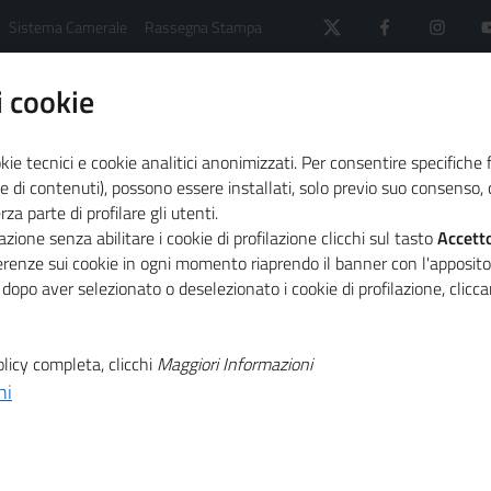
Sistema Camerale
Rassegna Stampa
 cookie
kie tecnici e cookie analitici anonimizzati. Per consentire specifiche 
e di contenuti), possono essere installati, solo previo suo consenso, c
a parte di profilare gli utenti.
 il sistema camerale
Primo Piano
zione senza abilitare i cookie di profilazione clicchi sul tasto
Accett
edesco per far fronte all'emergenza Coronavirus nel nuovo
ferenze sui cookie in ogni momento riaprendo il banner con l'apposit
 dopo aver selezionato o deselezionato i cookie di profilazione, clic
T
e dal sistema
licy completa, clicchi
Maggiori Informazioni
ni
T
er far fronte