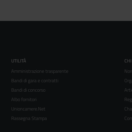
Footer
F
UTILITÀ
CHI
Amministrazione trasparente
Nor
menù
m
Bandi di gara e contratti
Org
colonna
c
Bandi di concorso
Arti
Albo fornitori
Reg
2
3
Unioncamere.Net
Cha
kedIn
Rassegna Stampa
Com