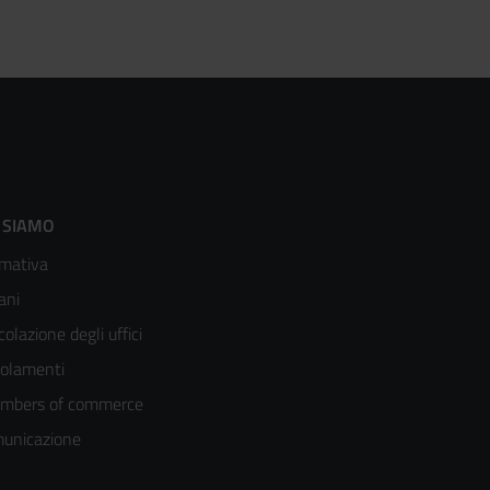
ooter
 SIAMO
mativa
enù
ani
olonna
colazione degli uffici
olamenti
mbers of commerce
unicazione