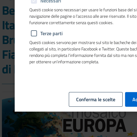
Necessari
Belgio, il Comitato degli
Questi cookie sono necessari per usare le funzioni base del si
navigazione delle pagine o l'accesso alle aree riservate. Il sit
Italiani all'Estero di
funzionare correttamente senza questi cookies.
Terze parti
Bruxelles, Brabante e
Questi cookies servono per mostrare sul sito le bacheche dei 
Fiandre, nel nuovo numero
collegati al sito, in particolare Facebook e Twitter. Queste ba
rendono più completa l'informazione fornita dal sito ma non 
per ottenere un'informazione completa.
di Mosaico Europa
Conferma le scelte
Ac