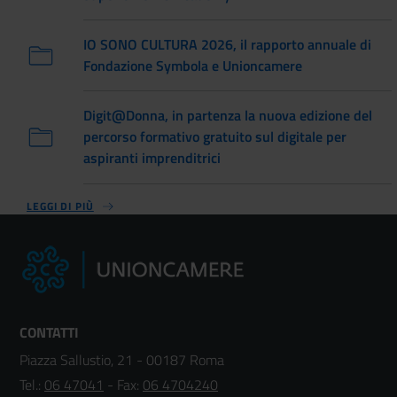
IO SONO CULTURA 2026, il rapporto annuale di
Fondazione Symbola e Unioncamere
Digit@Donna, in partenza la nuova edizione del
percorso formativo gratuito sul digitale per
aspiranti imprenditrici
LEGGI DI PIÙ
CONTATTI
Piazza Sallustio, 21 - 00187 Roma
Tel.:
06 47041
- Fax:
06 4704240