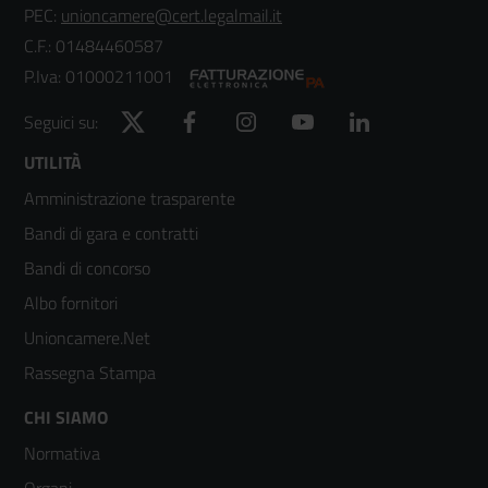
PEC:
unioncamere@cert.legalmail.it
C.F.: 01484460587
P.Iva: 01000211001
Twitter
Facebook
Instagram
YouTube
LinkedIn
Seguici su:
Footer
UTILITÀ
Amministrazione trasparente
menù
Bandi di gara e contratti
colonna
Bandi di concorso
2
Albo fornitori
Unioncamere.Net
Rassegna Stampa
Footer
CHI SIAMO
Normativa
menù