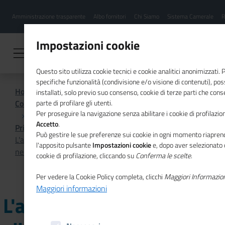
Menu
Salta
Amministrazione trasparente
Albo fornitori
Chi Siamo
Sistema Camerale
R
al
hamburgher
contenuto
i
principale
Impostazioni cookie
Questo sito utilizza cookie tecnici e cookie analitici anonimizzati.
specifiche funzionalità (condivisione e/o visione di contenuti), p
Home
installati, solo previo suo consenso, cookie di terze parti che cons
Comunicazione istituzionale per il sistema camerale
parte di profilare gli utenti.
Per proseguire la navigazione senza abilitare i cookie di profilazion
Accetto
.
Primo Piano
Può gestire le sue preferenze sui cookie in ogni momento riaprend
L'approccio globale dell'UE alla ricerca e all'innovazione
l'apposito pulsante
Impostazioni cookie
e, dopo aver selezionato 
nel nuovo numero di Mosaico Europa
cookie di profilazione, cliccando su
Conferma le scelte
.
Per vedere la Cookie Policy completa, clicchi
Maggiori Informazio
Maggiori informazioni
L'approccio globale dell'UE