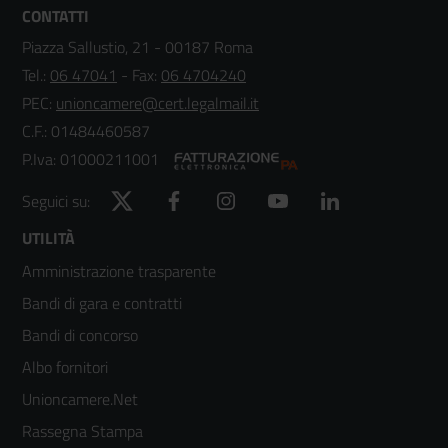
CONTATTI
Piazza Sallustio, 21 - 00187 Roma
Tel.:
06 47041
- Fax:
06 4704240
PEC:
unioncamere@cert.legalmail.it
C.F.: 01484460587
P.Iva: 01000211001
Twitter
Facebook
Instagram
YouTube
LinkedIn
Seguici su:
Footer
UTILITÀ
Amministrazione trasparente
menù
Bandi di gara e contratti
colonna
Bandi di concorso
2
Albo fornitori
Unioncamere.Net
Rassegna Stampa