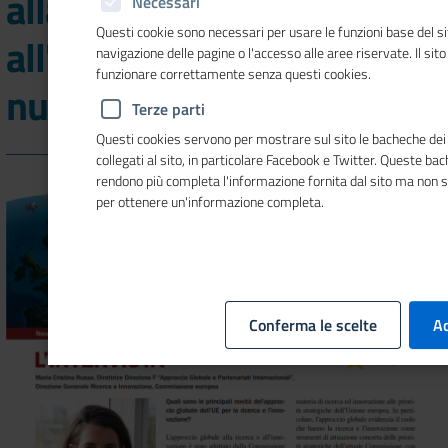
alla ricerca e
Necessari
Questi cookie sono necessari per usare le funzioni base del si
all'innovazione nel nuovo
navigazione delle pagine o l'accesso alle aree riservate. Il sit
funzionare correttamente senza questi cookies.
numero di Mosaico Europa
Terze parti
Questi cookies servono per mostrare sul sito le bacheche dei 
collegati al sito, in particolare Facebook e Twitter. Queste ba
rendono più completa l'informazione fornita dal sito ma non 
per ottenere un'informazione completa.
Conferma le scelte
Ac