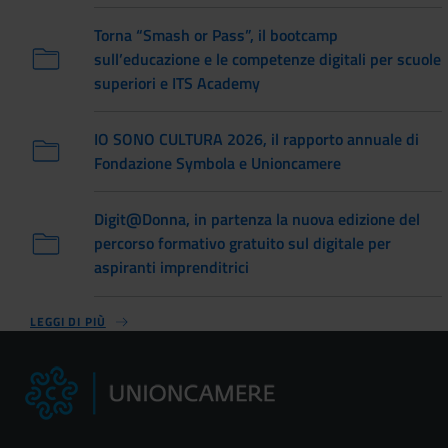
Torna “Smash or Pass”, il bootcamp
sull’educazione e le competenze digitali per scuole
superiori e ITS Academy
IO SONO CULTURA 2026, il rapporto annuale di
Fondazione Symbola e Unioncamere
Digit@Donna, in partenza la nuova edizione del
percorso formativo gratuito sul digitale per
aspiranti imprenditrici
LEGGI DI PIÙ