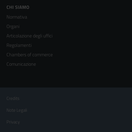
Footer
CHI SIAMO
Normativa
menù
Organi
colonna
Articolazione degli uffici
3
Regolamenti
Chambers of commerce
Comunicazione
Sezione Link Utili
Footer
Credits
Menù
Note Legali
orizzontale
Privacy