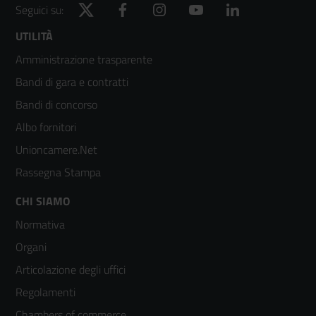
Twitter
Facebook
Instagram
YouTube
LinkedIn
Seguici su:
Footer
UTILITÀ
Amministrazione trasparente
menù
Bandi di gara e contratti
colonna
Bandi di concorso
2
Albo fornitori
Unioncamere.Net
Rassegna Stampa
Footer
CHI SIAMO
Normativa
menù
Organi
colonna
Articolazione degli uffici
3
Regolamenti
Chambers of commerce