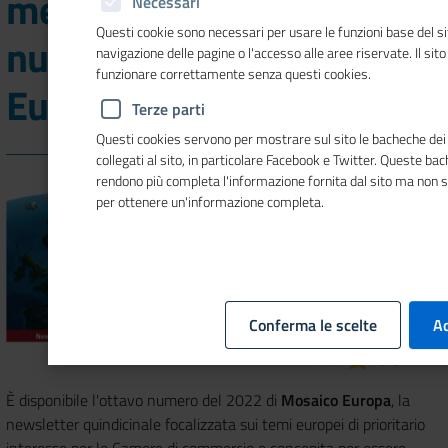
mercato del lavoro nel
Necessari
Questi cookie sono necessari per usare le funzioni base del si
nuovo numero di Mosaico
navigazione delle pagine o l'accesso alle aree riservate. Il sit
funzionare correttamente senza questi cookies.
Europa
Terze parti
Questi cookies servono per mostrare sul sito le bacheche dei 
collegati al sito, in particolare Facebook e Twitter. Queste ba
rendono più completa l'informazione fornita dal sito ma non 
per ottenere un'informazione completa.
Conferma le scelte
Ac
È disponibile l'ottavo numero del 2022 di
Mosaico Europa
, la
newsletter quindicinale focalizzata sui temi europei di prioritario