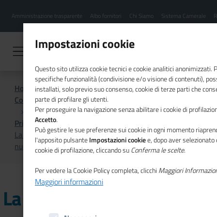
Menu
Salta
Amministrazione trasparente
Albo fornitori
Chi Siamo
Sistema Camerale
R
al
hamburgher
contenuto
i
principale
Impostazioni cookie
Questo sito utilizza cookie tecnici e cookie analitici anonimizzati.
specifiche funzionalità (condivisione e/o visione di contenuti), p
Home
installati, solo previo suo consenso, cookie di terze parti che cons
Comunicazione istituzionale per il sistema camerale
parte di profilare gli utenti.
Per proseguire la navigazione senza abilitare i cookie di profilazion
Accetto
.
Primo Piano
Può gestire le sue preferenze sui cookie in ogni momento riaprend
La strategia dell’Ue sul mercato del lavoro nel nuovo
l'apposito pulsante
Impostazioni cookie
e, dopo aver selezionato 
numero di Mosaico Europa
cookie di profilazione, cliccando su
Conferma le scelte
.
Per vedere la Cookie Policy completa, clicchi
Maggiori Informazio
Maggiori informazioni
La strategia dell’Ue sul