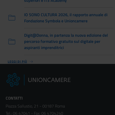
superiori e ITS Academy
IO SONO CULTURA 2026, il rapporto annuale di
Fondazione Symbola e Unioncamere
Digit@Donna, in partenza la nuova edizione del
percorso formativo gratuito sul digitale per
aspiranti imprenditrici
LEGGI DI PIÙ
CONTATTI
Piazza Sallustio, 21 - 00187 Roma
Tel.:
06 47041
- Fax:
06 4704240