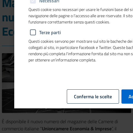
Made in Italy nel nuovo
Necessari
Questi cookie sono necessari per usare le funzioni base del si
numero di Unioncamere
navigazione delle pagine o l'accesso alle aree riservate. Il sit
funzionare correttamente senza questi cookies.
Economia & Imprese
Terze parti
Questi cookies servono per mostrare sul sito le bacheche dei 
collegati al sito, in particolare Facebook e Twitter. Queste ba
rendono più completa l'informazione fornita dal sito ma non 
per ottenere un'informazione completa.
Conferma le scelte
Ac
È disponibile il nuovo numero del magazine delle Camere di
commercio italiane “
Unioncamere Economia & Imprese
”, il