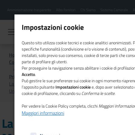
Menu
Salta
Amministrazione trasparente
Albo fornitori
Chi Siamo
Sistema Camerale
R
al
hamburgher
contenuto
i
principale
Impostazioni cookie
Questo sito utilizza cookie tecnici e cookie analitici anonimizzati.
specifiche funzionalità (condivisione e/o visione di contenuti), p
Home
installati, solo previo suo consenso, cookie di terze parti che cons
Comunicazione istituzionale per il sistema camerale
parte di profilare gli utenti.
Per proseguire la navigazione senza abilitare i cookie di profilazion
Accetto
.
Primo Piano
Può gestire le sue preferenze sui cookie in ogni momento riaprend
La prima Giornata del Made in Italy nel nuovo numero di
l'apposito pulsante
Impostazioni cookie
e, dopo aver selezionato 
Unioncamere Economia & Imprese
cookie di profilazione, cliccando su
Conferma le scelte
.
Per vedere la Cookie Policy completa, clicchi
Maggiori Informazio
Maggiori informazioni
La prima Giornata del