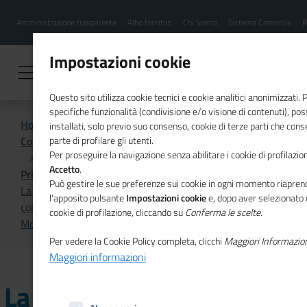
Menu
Salta
Amministrazione trasparente
Albo fornitori
Chi Siamo
Sistema Camerale
R
al
hamburgher
contenuto
i
principale
Impostazioni cookie
Questo sito utilizza cookie tecnici e cookie analitici anonimizzati.
specifiche funzionalità (condivisione e/o visione di contenuti), p
Home
installati, solo previo suo consenso, cookie di terze parti che cons
Comunicazione istituzionale per il sistema camerale
parte di profilare gli utenti.
Per proseguire la navigazione senza abilitare i cookie di profilazion
Accetto
.
Primo Piano
Può gestire le sue preferenze sui cookie in ogni momento riaprend
La piattaforma TED per l'accesso alle opportunità
l'apposito pulsante
Impostazioni cookie
e, dopo aver selezionato 
commerciali dell'UE al centro del nuovo numero di
cookie di profilazione, cliccando su
Conferma le scelte
.
Mosaico Europa
Per vedere la Cookie Policy completa, clicchi
Maggiori Informazio
Maggiori informazioni
La piattaforma TED per