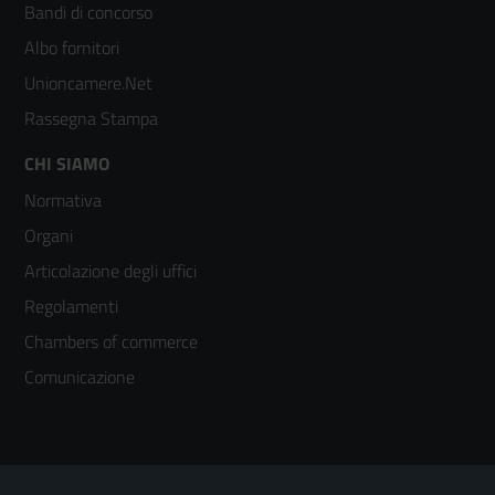
colonna
Bandi di concorso
2
Albo fornitori
Unioncamere.Net
Rassegna Stampa
Footer
CHI SIAMO
Normativa
menù
Organi
colonna
Articolazione degli uffici
3
Regolamenti
Chambers of commerce
Comunicazione
Sezione Link Utili
Footer