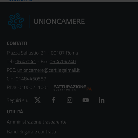
CONTATTI
Piazza Sallustio, 21 - 00187 Roma
Tel.:
06 47041
- Fax:
06 4704240
PEC:
unioncamere@cert.legalmail.it
C.F.: 01484460587
P.Iva: 01000211001
Twitter
Facebook
Instagram
YouTube
LinkedIn
Seguici su:
Footer
UTILITÀ
Amministrazione trasparente
menù
Bandi di gara e contratti