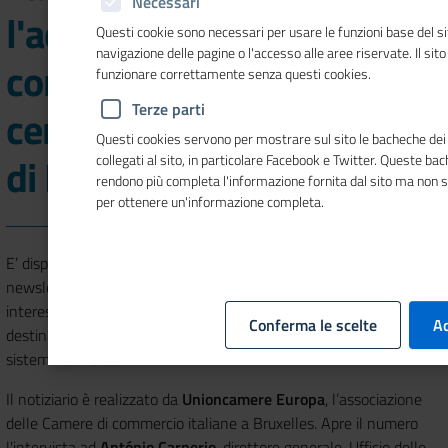
Necessari
l'accesso alle opportunità
Questi cookie sono necessari per usare le funzioni base del si
navigazione delle pagine o l'accesso alle aree riservate. Il sit
commerciali dell'UE al
funzionare correttamente senza questi cookies.
Terze parti
centro del nuovo numero
Questi cookies servono per mostrare sul sito le bacheche dei 
di Mosaico Europa
collegati al sito, in particolare Facebook e Twitter. Queste ba
rendono più completa l'informazione fornita dal sito ma non 
per ottenere un'informazione completa.
E’ disponibile il numero 13 del 2021 di
Mosaico Europa
, la
newsletter quindicinale focalizzata sui temi europei di prioritario
interesse per le Camere di commercio e concepita per essere
Conferma le scelte
Ac
destinata ad una capillare diffusione presso le realtà locali del
sistema camerale.
Il notiziario è realizzato da
Unioncamere Europa
, l’associazione
delle Camere di commercio italiane a Bruxelles. Apre il numero
l'intervista ad
António Carnerio
, direttore generale, Ufficio delle