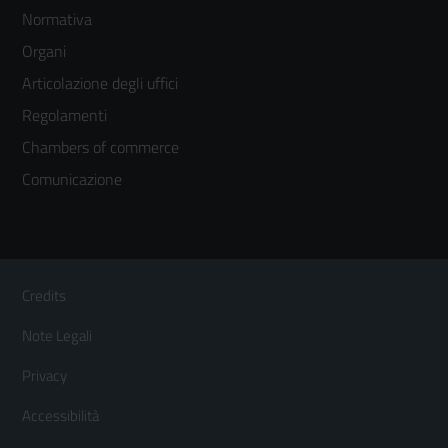
Normativa
menù
Organi
colonna
Articolazione degli uffici
3
Regolamenti
Chambers of commerce
Comunicazione
Sezione Link Utili
Footer
Credits
Menù
Note Legali
orizzontale
Privacy
Accessibilità