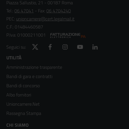
Piazza Sallustio, 21 - 00187 Roma
Tel.:
06 47041
- Fax:
06 4704240
PEC:
unioncamere@cert.legalmail.it
C.F.: 01484460587
P.Iva: 01000211001
Twitter
Facebook
Instagram
YouTube
LinkedIn
Seguici su:
Footer
UTILITÀ
Amministrazione trasparente
menù
Bandi di gara e contratti
colonna
Bandi di concorso
2
Albo fornitori
Unioncamere.Net
Rassegna Stampa
Footer
CHI SIAMO