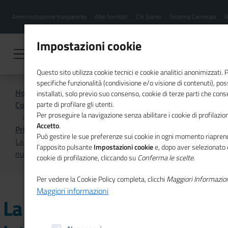
Menu
Salta
Amministrazione trasparente
Albo fornitori
Chi Siamo
Sistema Camerale
R
al
hamburgher
contenuto
i
principale
Impostazioni cookie
Questo sito utilizza cookie tecnici e cookie analitici anonimizzati.
specifiche funzionalità (condivisione e/o visione di contenuti), p
Home
installati, solo previo suo consenso, cookie di terze parti che cons
Comunicazione istituzionale per il sistema camerale
parte di profilare gli utenti.
Per proseguire la navigazione senza abilitare i cookie di profilazion
Accetto
.
Primo Piano
Può gestire le sue preferenze sui cookie in ogni momento riaprend
La cooperazione internazionale europea al centro del
l'apposito pulsante
Impostazioni cookie
e, dopo aver selezionato 
nuovo numero di MosaicoEuropa
cookie di profilazione, cliccando su
Conferma le scelte
.
Per vedere la Cookie Policy completa, clicchi
Maggiori Informazio
Maggiori informazioni
La cooperazione