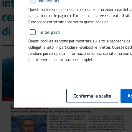
internazionale europea al
Necessari
Questi cookie sono necessari per usare le funzioni base del si
centro del nuovo numero
navigazione delle pagine o l'accesso alle aree riservate. Il sit
funzionare correttamente senza questi cookies.
di MosaicoEuropa
Terze parti
Questi cookies servono per mostrare sul sito le bacheche dei 
collegati al sito, in particolare Facebook e Twitter. Queste ba
rendono più completa l'informazione fornita dal sito ma non 
per ottenere un'informazione completa.
Conferma le scelte
Ac