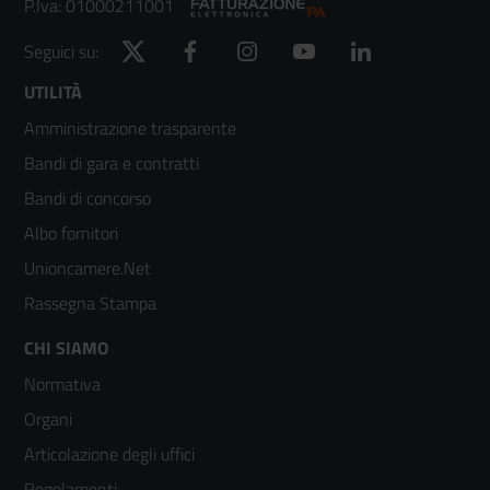
P.Iva: 01000211001
Twitter
Facebook
Instagram
YouTube
LinkedIn
Seguici su:
Footer
UTILITÀ
Amministrazione trasparente
menù
Bandi di gara e contratti
colonna
Bandi di concorso
2
Albo fornitori
Unioncamere.Net
Rassegna Stampa
Footer
CHI SIAMO
Normativa
menù
Organi
colonna
Articolazione degli uffici
Regolamenti