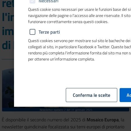
reti EEN e EDIH per
Necessari
Questi cookie sono necessari per usare le funzioni base del si
l'innovazione delle
navigazione delle pagine o l'accesso alle aree riservate. Il sit
funzionare correttamente senza questi cookies.
imprese nel nuovo numero
Terze parti
di Mosaico Europa
Questi cookies servono per mostrare sul sito le bacheche dei 
collegati al sito, in particolare Facebook e Twitter. Queste ba
rendono più completa l'informazione fornita dal sito ma non 
per ottenere un'informazione completa.
Conferma le scelte
Ac
È disponibile il secondo numero del 2025 di
Mosaico Europa
, la
newsletter quindicinale focalizzata sui temi europei di prioritario