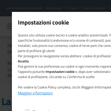
Menu
Salta
Amministrazione trasparente
Albo fornitori
Chi Siamo
Sistema Camerale
R
al
hamburgher
contenuto
i
principale
Impostazioni cookie
Questo sito utilizza cookie tecnici e cookie analitici anonimizzati.
specifiche funzionalità (condivisione e/o visione di contenuti), p
Home
installati, solo previo suo consenso, cookie di terze parti che cons
Comunicazione istituzionale per il sistema camerale
parte di profilare gli utenti.
Per proseguire la navigazione senza abilitare i cookie di profilazion
Accetto
.
Primo Piano
Può gestire le sue preferenze sui cookie in ogni momento riaprend
La collaborazione tra le reti EEN e EDIH per l'innovazione
l'apposito pulsante
Impostazioni cookie
e, dopo aver selezionato 
delle imprese nel nuovo numero di Mosaico Europa
cookie di profilazione, cliccando su
Conferma le scelte
.
Per vedere la Cookie Policy completa, clicchi
Maggiori Informazio
Maggiori informazioni
La collaborazione tra le