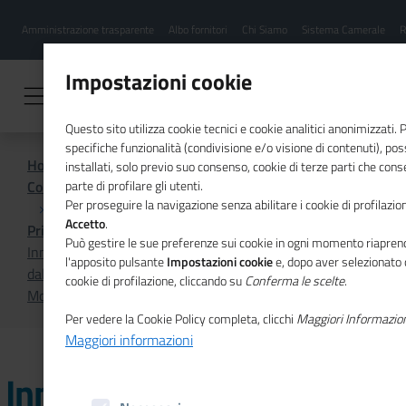
Menu
Salta
Amministrazione trasparente
Albo fornitori
Chi Siamo
Sistema Camerale
R
al
hamburgher
contenuto
i
principale
Impostazioni cookie
Questo sito utilizza cookie tecnici e cookie analitici anonimizzati.
specifiche funzionalità (condivisione e/o visione di contenuti), p
Home
installati, solo previo suo consenso, cookie di terze parti che cons
Comunicazione istituzionale per il sistema camerale
parte di profilare gli utenti.
Per proseguire la navigazione senza abilitare i cookie di profilazion
Accetto
.
Primo Piano
Può gestire le sue preferenze sui cookie in ogni momento riaprend
Innovazione e sviluppo tecnologico: le opportunità offerte
l'apposito pulsante
Impostazioni cookie
e, dopo aver selezionato 
dall'Istituto europeo di tecnologia nel nuovo numero di
cookie di profilazione, cliccando su
Conferma le scelte
.
Mosaico Europa
Per vedere la Cookie Policy completa, clicchi
Maggiori Informazio
Maggiori informazioni
Innovazione e sviluppo