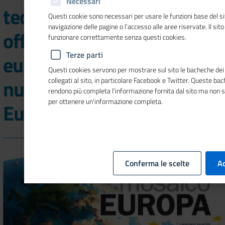
Necessari
tecnologico: le opportunità
Questi cookie sono necessari per usare le funzioni base del si
navigazione delle pagine o l'accesso alle aree riservate. Il sit
offerte dall'Istituto
funzionare correttamente senza questi cookies.
Terze parti
europeo di tecnologia nel
Questi cookies servono per mostrare sul sito le bacheche dei 
nuovo numero di Mosaico
collegati al sito, in particolare Facebook e Twitter. Queste ba
rendono più completa l'informazione fornita dal sito ma non 
per ottenere un'informazione completa.
Europa
Conferma le scelte
Ac