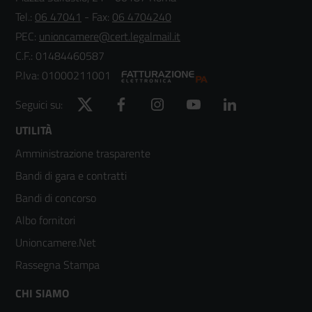
Tel.:
06 47041
- Fax:
06 4704240
PEC:
unioncamere@cert.legalmail.it
C.F.: 01484460587
P.Iva: 01000211001
Twitter
Facebook
Instagram
YouTube
LinkedIn
Seguici su:
Footer
UTILITÀ
Amministrazione trasparente
menù
Bandi di gara e contratti
colonna
Bandi di concorso
2
Albo fornitori
Unioncamere.Net
Rassegna Stampa
Footer
CHI SIAMO