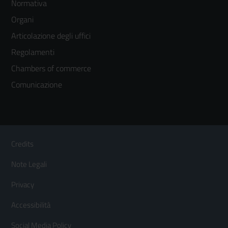
Normativa
menù
Organi
colonna
Articolazione degli uffici
3
Regolamenti
Chambers of commerce
Comunicazione
Sezione Link Utili
Footer
Credits
Menù
Note Legali
orizzontale
Privacy
Accessibilità
Social Media Policy