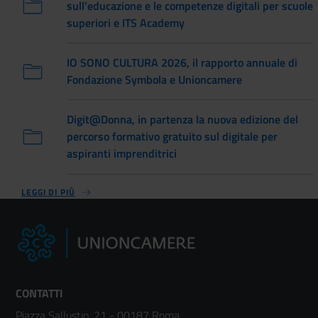
sull’educazione e le competenze digitali per scuole
superiori e ITS Academy
IO SONO CULTURA 2026, il rapporto annuale di
Fondazione Symbola e Unioncamere
Digit@Donna, in partenza la nuova edizione del
percorso formativo gratuito sul digitale per
aspiranti imprenditrici
LEGGI DI PIÙ
CONTATTI
Piazza Sallustio, 21 - 00187 Roma