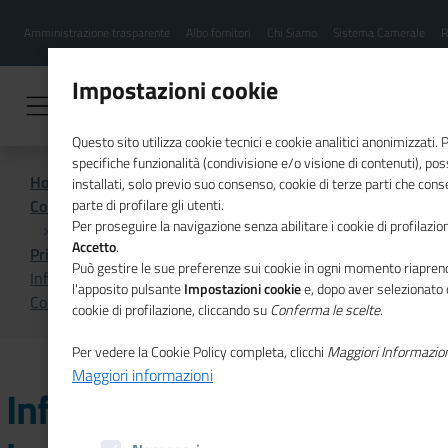
Menu
Salta
Amministrazione trasparente
Albo fornitori
Chi Siamo
Sistema Camerale
R
al
hamburgher
contenuto
i
principale
Impostazioni cookie
Questo sito utilizza cookie tecnici e cookie analitici anonimizzati.
specifiche funzionalità (condivisione e/o visione di contenuti), p
Home
installati, solo previo suo consenso, cookie di terze parti che cons
Comunicazione istituzionale per il sistema camerale
parte di profilare gli utenti.
Per proseguire la navigazione senza abilitare i cookie di profilazion
Accetto
.
Primo Piano
Può gestire le sue preferenze sui cookie in ogni momento riaprend
Informazioni a misura di impresa per l'emergenza
l'apposito pulsante
Impostazioni cookie
e, dopo aver selezionato 
Coronavirus
cookie di profilazione, cliccando su
Conferma le scelte
.
Per vedere la Cookie Policy completa, clicchi
Maggiori Informazio
Maggiori informazioni
Informazioni a misura di