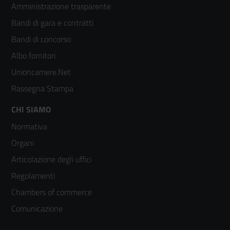
Amministrazione trasparente
menù
Bandi di gara e contratti
colonna
Bandi di concorso
2
Albo fornitori
Unioncamere.Net
Rassegna Stampa
Footer
CHI SIAMO
Normativa
menù
Organi
colonna
Articolazione degli uffici
3
Regolamenti
Chambers of commerce
Comunicazione