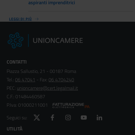
aspiranti imprenditrici
LEGGI DI PIÙ
CONTATTI
Piazza Sallustio, 21 - 00187 Roma
Tel.:
06 47041
- Fax:
06 4704240
PEC:
unioncamere@cert.legalmail.it
C.F.: 01484460587
P.Iva: 01000211001
Twitter
Facebook
Instagram
YouTube
LinkedIn
Seguici su:
Footer
UTILITÀ