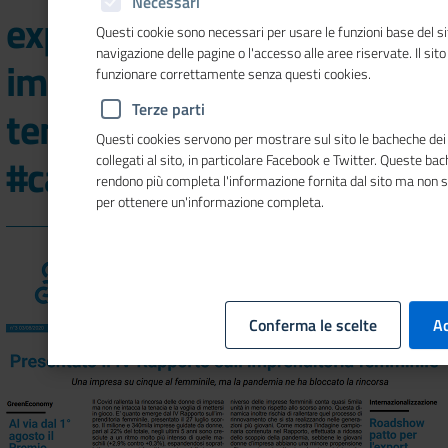
Necessari
export, ambiente e
Questi cookie sono necessari per usare le funzioni base del si
navigazione delle pagine o l'accesso alle aree riservate. Il sit
imprese migranti sono i
funzionare correttamente senza questi cookies.
Terze parti
temi del nuovo numero di
Questi cookies servono per mostrare sul sito le bacheche dei 
#cameredicommercioflash
collegati al sito, in particolare Facebook e Twitter. Queste ba
rendono più completa l'informazione fornita dal sito ma non 
per ottenere un'informazione completa.
Conferma le scelte
Ac