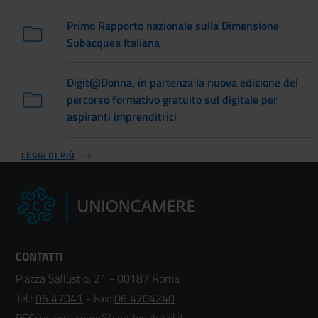
Primo Rapporto nazionale sulla Dimensione
Subacquea Italiana
Digit@Donna, in partenza la nuova edizione del
percorso formativo gratuito sul digitale per
aspiranti imprenditrici
LEGGI DI PIÙ
CONTATTI
Piazza Sallustio, 21 - 00187 Roma
Tel.:
06 47041
- Fax:
06 4704240
PEC:
unioncamere@cert.legalmail.it