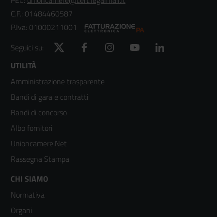
C.F.: 01484460587
P.Iva: 01000211001
Twitter
Facebook
Instagram
YouTube
LinkedIn
Seguici su:
Footer
UTILITÀ
Amministrazione trasparente
menù
Bandi di gara e contratti
colonna
Bandi di concorso
2
Albo fornitori
Unioncamere.Net
Rassegna Stampa
Footer
CHI SIAMO
Normativa
menù
Organi