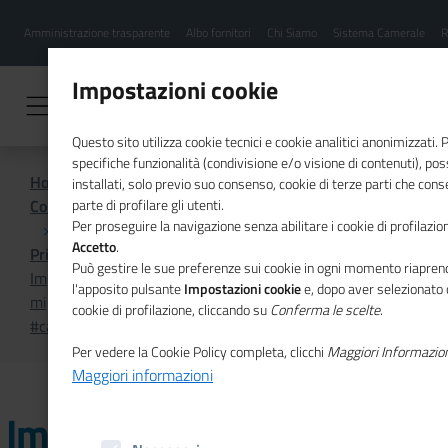
Menu
Salta
Amministrazione trasparente
Albo fornitori
Chi Siamo
Sistema Camerale
R
al
hamburgher
contenuto
i
principale
Impostazioni cookie
Questo sito utilizza cookie tecnici e cookie analitici anonimizzati.
specifiche funzionalità (condivisione e/o visione di contenuti), p
Home
installati, solo previo suo consenso, cookie di terze parti che cons
Comunicazione istituzionale per il sistema camerale
parte di profilare gli utenti.
Per proseguire la navigazione senza abilitare i cookie di profilazion
Accetto
.
Primo Piano
Può gestire le sue preferenze sui cookie in ogni momento riaprend
Imprenditoria femminile, export, ambiente e imprese
l'apposito pulsante
Impostazioni cookie
e, dopo aver selezionato 
migranti sono i temi del nuovo numero di
cookie di profilazione, cliccando su
Conferma le scelte
.
#cameredicommercioflash
Per vedere la Cookie Policy completa, clicchi
Maggiori Informazio
Maggiori informazioni
Imprenditoria femminile,