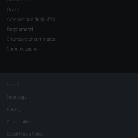
menù
Organi
colonna
Articolazione degli uffici
3
Regolamenti
Chambers of commerce
Comunicazione
Sezione Link Utili
Footer
Credits
Menù
Note Legali
orizzontale
Privacy
Accessibilità
Social Media Policy