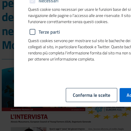
per il futuro
Necessari
Questi cookie sono necessari per usare le funzioni base del si
dell'agricoltura europea
navigazione delle pagine o l'accesso alle aree riservate. Il sit
funzionare correttamente senza questi cookies.
nel nuovo numero di
Terze parti
Mosaico Europa
Questi cookies servono per mostrare sul sito le bacheche dei 
collegati al sito, in particolare Facebook e Twitter. Queste ba
rendono più completa l'informazione fornita dal sito ma non 
per ottenere un'informazione completa.
Conferma le scelte
Ac