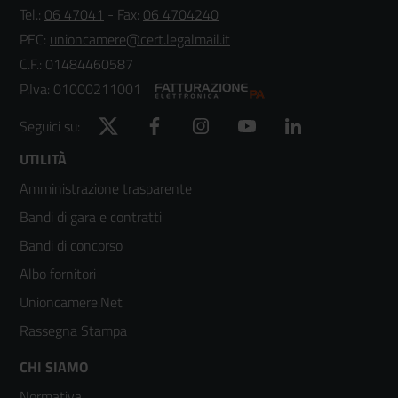
Tel.:
06 47041
- Fax:
06 4704240
PEC:
unioncamere@cert.legalmail.it
C.F.: 01484460587
P.Iva: 01000211001
Twitter
Facebook
Instagram
YouTube
LinkedIn
Seguici su:
Footer
UTILITÀ
Amministrazione trasparente
menù
Bandi di gara e contratti
colonna
Bandi di concorso
2
Albo fornitori
Unioncamere.Net
Rassegna Stampa
Footer
CHI SIAMO
Normativa