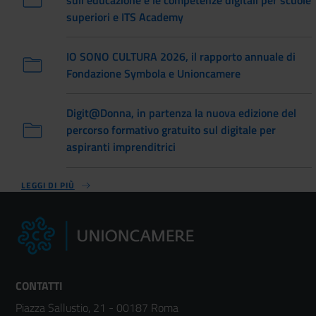
superiori e ITS Academy
IO SONO CULTURA 2026, il rapporto annuale di
Fondazione Symbola e Unioncamere
Digit@Donna, in partenza la nuova edizione del
percorso formativo gratuito sul digitale per
aspiranti imprenditrici
LEGGI DI PIÙ
CONTATTI
Piazza Sallustio, 21 - 00187 Roma