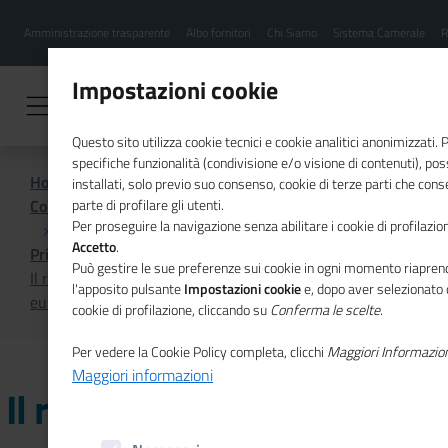
Menu
Salta
Amministrazione trasparente
Albo fornitori
Chi Siamo
Sistema Camerale
R
al
hamburgher
contenuto
i
principale
Impostazioni cookie
Questo sito utilizza cookie tecnici e cookie analitici anonimizzati.
specifiche funzionalità (condivisione e/o visione di contenuti), p
Home
installati, solo previo suo consenso, cookie di terze parti che cons
Comunicazione istituzionale per il sistema camerale
parte di profilare gli utenti.
Per proseguire la navigazione senza abilitare i cookie di profilazion
Accetto
.
Primo Piano
Può gestire le sue preferenze sui cookie in ogni momento riaprend
Il ruolo cruciale dei giovani per il futuro dell'agricoltura
l'apposito pulsante
Impostazioni cookie
e, dopo aver selezionato 
europea nel nuovo numero di Mosaico Europa
cookie di profilazione, cliccando su
Conferma le scelte
.
Per vedere la Cookie Policy completa, clicchi
Maggiori Informazio
Maggiori informazioni
Il ruolo cruciale dei giovani