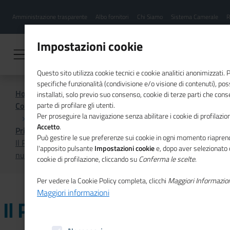
Menu
Salta
Amministrazione trasparente
Albo fornitori
Chi Siamo
Sistema Camerale
R
al
hamburgher
contenuto
i
principale
Impostazioni cookie
Questo sito utilizza cookie tecnici e cookie analitici anonimizzati.
specifiche funzionalità (condivisione e/o visione di contenuti), p
Home
installati, solo previo suo consenso, cookie di terze parti che cons
Comunicazione istituzionale per il sistema camerale
parte di profilare gli utenti.
Per proseguire la navigazione senza abilitare i cookie di profilazion
Accetto
.
Primo Piano
Può gestire le sue preferenze sui cookie in ogni momento riaprend
Il Piano di azione europeo per l'economia sociale nel
l'apposito pulsante
Impostazioni cookie
e, dopo aver selezionato 
nuovo numero di Mosaico Europa
cookie di profilazione, cliccando su
Conferma le scelte
.
Per vedere la Cookie Policy completa, clicchi
Maggiori Informazio
Maggiori informazioni
Il Piano di azione europeo