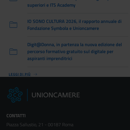
superiori e ITS Academy
IO SONO CULTURA 2026, il rapporto annuale di
Fondazione Symbola e Unioncamere
Digit@Donna, in partenza la nuova edizione del
percorso formativo gratuito sul digitale per
aspiranti imprenditrici
LEGGI DI PIÙ
CONTATTI
Piazza Sallustio, 21 - 00187 Roma