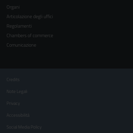
menù
Organi
colonna
Articolazione degli uffici
3
Regolamenti
Chambers of commerce
Comunicazione
Sezione Link Utili
Footer
Credits
Menù
Note Legali
orizzontale
Privacy
Accessibilità
Social Media Policy