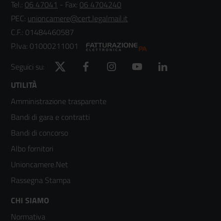
Tel.:
06 47041
- Fax:
06 4704240
PEC:
unioncamere@cert.legalmail.it
C.F.: 01484460587
P.Iva: 01000211001
Twitter
Facebook
Instagram
YouTube
LinkedIn
Seguici su:
Footer
UTILITÀ
Amministrazione trasparente
menù
Bandi di gara e contratti
colonna
Bandi di concorso
2
Albo fornitori
Unioncamere.Net
Rassegna Stampa
Footer
CHI SIAMO
Normativa