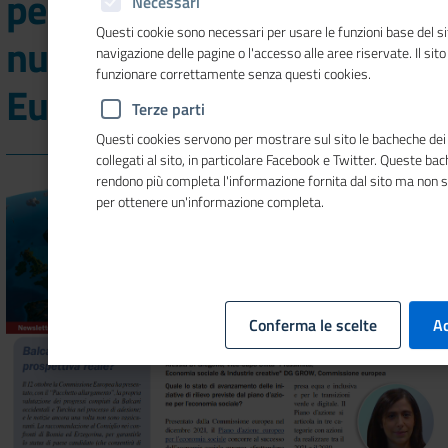
per l'economia sociale nel
Necessari
Questi cookie sono necessari per usare le funzioni base del si
nuovo numero di Mosaico
navigazione delle pagine o l'accesso alle aree riservate. Il sit
funzionare correttamente senza questi cookies.
Europa
Terze parti
Questi cookies servono per mostrare sul sito le bacheche dei 
collegati al sito, in particolare Facebook e Twitter. Queste ba
rendono più completa l'informazione fornita dal sito ma non 
per ottenere un'informazione completa.
Conferma le scelte
Ac