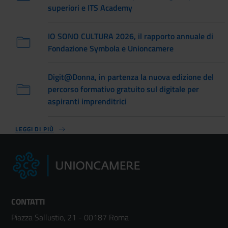
superiori e ITS Academy
IO SONO CULTURA 2026, il rapporto annuale di
Fondazione Symbola e Unioncamere
Digit@Donna, in partenza la nuova edizione del
percorso formativo gratuito sul digitale per
aspiranti imprenditrici
LEGGI DI PIÙ
CONTATTI
Piazza Sallustio, 21 - 00187 Roma