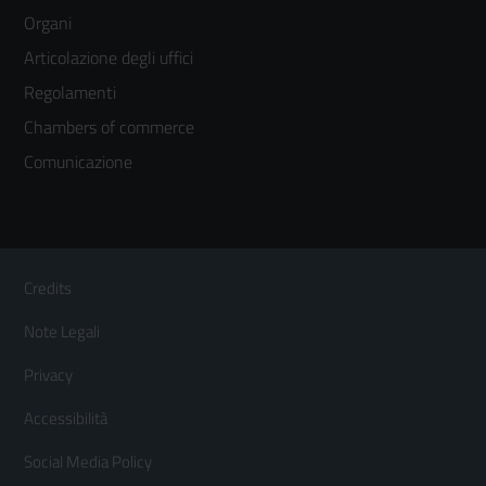
menù
Organi
colonna
Articolazione degli uffici
3
Regolamenti
Chambers of commerce
Comunicazione
Sezione Link Utili
Footer
Credits
Menù
Note Legali
orizzontale
Privacy
Accessibilità
Social Media Policy