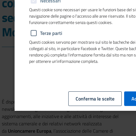
competitività europea nel
Necessari
Questi cookie sono necessari per usare le funzioni base del si
secondo numero di
navigazione delle pagine o l'accesso alle aree riservate. Il sit
funzionare correttamente senza questi cookies.
Mosaico Europa
Terze parti
Questi cookies servono per mostrare sul sito le bacheche dei 
collegati al sito, in particolare Facebook e Twitter. Queste ba
rendono più completa l'informazione fornita dal sito ma non 
per ottenere un'informazione completa.
Conferma le scelte
Ac
È disponibile il secondo numero del 2026 di
Mosaico Europa
, la
newsletter in lingua italiana e inglese, dedicata agli
aggiornamenti, alle iniziative e alle attività di interesse del
sistema camerale e dei relativi network realizzata
da
Unioncamere Europa
, l’associazione delle Camere di