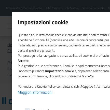
Menu
Salta
Amministrazione trasparente
Albo fornitori
Chi Siamo
Sistema Camerale
R
al
hamburgher
contenuto
i
principale
Impostazioni cookie
Questo sito utilizza cookie tecnici e cookie analitici anonimizzati.
specifiche funzionalità (condivisione e/o visione di contenuti), p
Home
installati, solo previo suo consenso, cookie di terze parti che cons
Comunicazione istituzionale per il sistema camerale
parte di profilare gli utenti.
Per proseguire la navigazione senza abilitare i cookie di profilazion
Accetto
.
Primo Piano
Può gestire le sue preferenze sui cookie in ogni momento riaprend
Il dibattito sulla competitività europea nel secondo
l'apposito pulsante
Impostazioni cookie
e, dopo aver selezionato 
numero di Mosaico Europa
cookie di profilazione, cliccando su
Conferma le scelte
.
Per vedere la Cookie Policy completa, clicchi
Maggiori Informazio
Maggiori informazioni
Il dibattito sulla