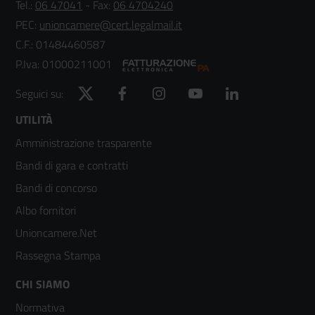
Tel.:
06 47041
- Fax:
06 4704240
PEC:
unioncamere@cert.legalmail.it
C.F.: 01484460587
P.Iva: 01000211001
Twitter
Facebook
Instagram
YouTube
LinkedIn
Seguici su:
Footer
UTILITÀ
Amministrazione trasparente
menù
Bandi di gara e contratti
colonna
Bandi di concorso
2
Albo fornitori
Unioncamere.Net
Rassegna Stampa
Footer
CHI SIAMO
Normativa