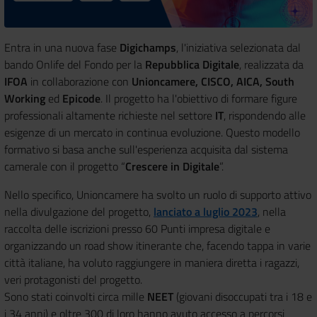
Entra in una nuova fase
Digichamps
, l'iniziativa selezionata dal
bando Onlife del Fondo per la
Repubblica Digitale
, realizzata da
IFOA
in collaborazione con
Unioncamere, CISCO, AICA, South
Working
ed
Epicode
. Il progetto ha l'obiettivo di formare figure
professionali altamente richieste nel settore
IT
, rispondendo alle
esigenze di un mercato in continua evoluzione. Questo modello
formativo si basa anche sull'esperienza acquisita dal sistema
camerale con il progetto “
Crescere in Digitale
”.
Nello specifico, Unioncamere ha svolto un ruolo di supporto attivo
nella divulgazione del progetto,
lanciato a luglio 2023
, nella
raccolta delle iscrizioni presso 60 Punti impresa digitale e
organizzando un road show itinerante che, facendo tappa in varie
città italiane, ha voluto raggiungere in maniera diretta i ragazzi,
veri protagonisti del progetto.
Sono stati coinvolti circa mille
NEET
(giovani disoccupati tra i 18 e
i 34 anni) e oltre 300 di loro hanno avuto accesso a percorsi