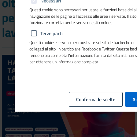
oltre 200 giovani pronti
Necessari
Questi cookie sono necessari per usare le funzioni base del si
per un'esperienza
navigazione delle pagine o l'accesso alle aree riservate. Il sit
funzionare correttamente senza questi cookies.
lavorativa
Terze parti
Questi cookies servono per mostrare sul sito le bacheche dei 
collegati al sito, in particolare Facebook e Twitter. Queste ba
rendono più completa l'informazione fornita dal sito ma non 
per ottenere un'informazione completa.
Conferma le scelte
Ac