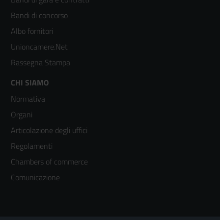
colonna
Bandi di concorso
2
Albo fornitori
Unioncamere.Net
Rassegna Stampa
Footer
CHI SIAMO
Normativa
menù
Organi
colonna
Articolazione degli uffici
3
Regolamenti
Chambers of commerce
Comunicazione