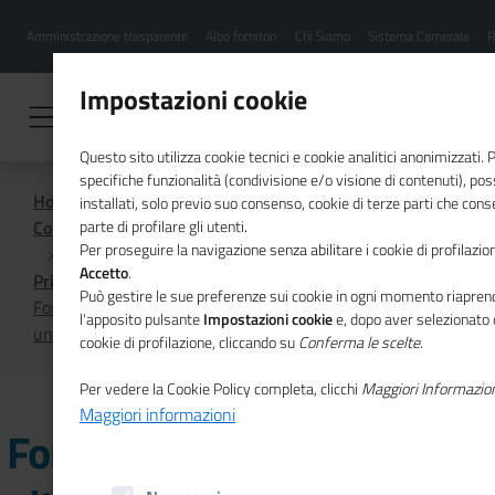
Menu
Salta
Amministrazione trasparente
Albo fornitori
Chi Siamo
Sistema Camerale
R
al
hamburgher
contenuto
i
principale
Impostazioni cookie
Questo sito utilizza cookie tecnici e cookie analitici anonimizzati.
specifiche funzionalità (condivisione e/o visione di contenuti), p
Home
installati, solo previo suo consenso, cookie di terze parti che cons
Comunicazione istituzionale per il sistema camerale
parte di profilare gli utenti.
Per proseguire la navigazione senza abilitare i cookie di profilazion
Accetto
.
Primo Piano
Può gestire le sue preferenze sui cookie in ogni momento riaprend
Formazione DIGICHAMPS: oltre 200 giovani pronti per
l'apposito pulsante
Impostazioni cookie
e, dopo aver selezionato 
un'esperienza lavorativa
cookie di profilazione, cliccando su
Conferma le scelte
.
Per vedere la Cookie Policy completa, clicchi
Maggiori Informazio
Maggiori informazioni
Formazione DIGICHAMPS: