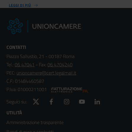
LEGGI DI PIÙ
CONTATTI
Piazza Sallustio, 21 - 00187 Roma
Tel.:
06 47041
- Fax:
06 4704240
PEC:
unioncamere@cert.legalmail.it
C.F.: 01484460587
P.Iva: 01000211001
Twitter
Facebook
Instagram
YouTube
LinkedIn
Seguici su:
Footer
UTILITÀ
Amministrazione trasparente
menù
Bandi di gara e contratti