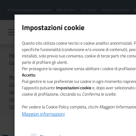
Menu
Salta
Amministrazione trasparente
Albo fornitori
Chi Siamo
Sistema Camerale
R
al
hamburgher
contenuto
i
principale
Impostazioni cookie
Questo sito utilizza cookie tecnici e cookie analitici anonimizzati.
specifiche funzionalità (condivisione e/o visione di contenuti), p
Home
installati, solo previo suo consenso, cookie di terze parti che cons
Comunicazione istituzionale per il sistema camerale
parte di profilare gli utenti.
Per proseguire la navigazione senza abilitare i cookie di profilazion
Accetto
.
Primo Piano
Può gestire le sue preferenze sui cookie in ogni momento riaprend
Excelsior, circa 368mila le entrate di personale previste
l'apposito pulsante
Impostazioni cookie
e, dopo aver selezionato 
dalle imprese ad aprile. Segni negativi per imprese
cookie di profilazione, cliccando su
Conferma le scelte
.
manifatturiere e costruzioni, aspettative di ripresa per
turismo e servizi alle persone
Per vedere la Cookie Policy completa, clicchi
Maggiori Informazio
Maggiori informazioni