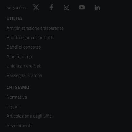
Twitter
Facebook
Instagram
YouTube
LinkedIn
Seguici su:
Footer
UTILITÀ
Amministrazione trasparente
menù
Bandi di gara e contratti
colonna
Bandi di concorso
2
Albo fornitori
Unioncamere.Net
Rassegna Stampa
Footer
CHI SIAMO
Normativa
menù
Organi
colonna
Articolazione degli uffici
3
Regolamenti