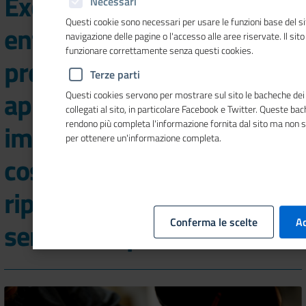
Excelsior, circa 368mila le
Necessari
Questi cookie sono necessari per usare le funzioni base del si
entrate di personale
navigazione delle pagine o l'accesso alle aree riservate. Il sit
funzionare correttamente senza questi cookies.
previste dalle imprese ad
Terze parti
aprile. Segni negativi per
Questi cookies servono per mostrare sul sito le bacheche dei 
collegati al sito, in particolare Facebook e Twitter. Queste ba
rendono più completa l'informazione fornita dal sito ma non 
imprese manifatturiere e
per ottenere un'informazione completa.
costruzioni, aspettative di
ripresa per turismo e
Conferma le scelte
Ac
servizi alle persone