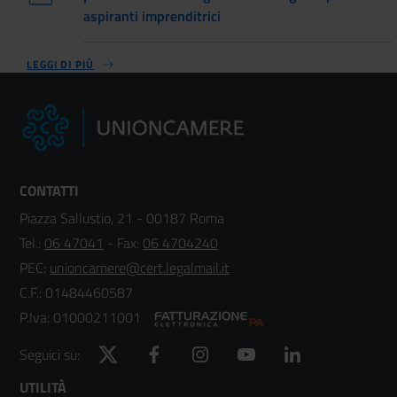
aspiranti imprenditrici
LEGGI DI PIÙ
CONTATTI
Piazza Sallustio, 21 - 00187 Roma
Tel.:
06 47041
- Fax:
06 4704240
PEC:
unioncamere@cert.legalmail.it
C.F.: 01484460587
P.Iva: 01000211001
Twitter
Facebook
Instagram
YouTube
LinkedIn
Seguici su:
Footer
UTILITÀ