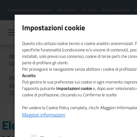
Menu
Salta
Amministrazione trasparente
Albo fornitori
Chi Siamo
Sistema Camerale
R
al
hamburgher
contenuto
i
principale
Impostazioni cookie
Questo sito utilizza cookie tecnici e cookie analitici anonimizzati.
specifiche funzionalità (condivisione e/o visione di contenuti), p
Home
installati, solo previo suo consenso, cookie di terze parti che cons
Comunicazione istituzionale per il sistema camerale
parte di profilare gli utenti.
Per proseguire la navigazione senza abilitare i cookie di profilazion
Accetto
.
Primo Piano
Può gestire le sue preferenze sui cookie in ogni momento riaprend
Elenco degli Esperti Unioncamere sulla prassi UNI/Pdr
l'apposito pulsante
Impostazioni cookie
e, dopo aver selezionato 
125:2022
cookie di profilazione, cliccando su
Conferma le scelte
.
Per vedere la Cookie Policy completa, clicchi
Maggiori Informazio
Maggiori informazioni
Elenco degli Esperti