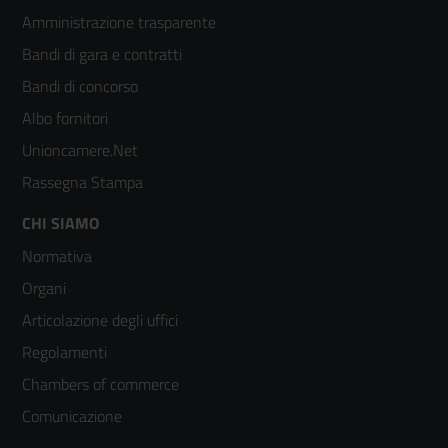
Amministrazione trasparente
menù
Bandi di gara e contratti
colonna
Bandi di concorso
2
Albo fornitori
Unioncamere.Net
Rassegna Stampa
Footer
CHI SIAMO
Normativa
menù
Organi
colonna
Articolazione degli uffici
3
Regolamenti
Chambers of commerce
Comunicazione