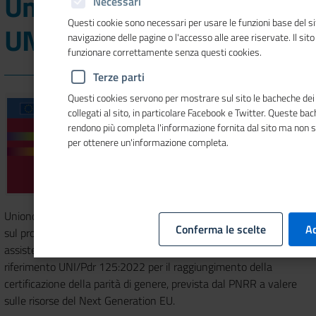
Unioncamere sulla prassi
Necessari
Questi cookie sono necessari per usare le funzioni base del si
UNI/Pdr 125:2022
navigazione delle pagine o l'accesso alle aree riservate. Il sit
funzionare correttamente senza questi cookies.
Terze parti
Questi cookies servono per mostrare sul sito le bacheche dei 
collegati al sito, in particolare Facebook e Twitter. Queste ba
rendono più completa l'informazione fornita dal sito ma non 
per ottenere un'informazione completa.
Unioncamere informa che il 12 ottobre 2023 è stato pubblicato
Conferma le scelte
Ac
sul proprio sito istituzionale l’Elenco degli Esperti per attività di
assistenza tecnico-consulenziale alle PMI sulla prassi di
riferimento UNI/Pdr 125:2022 per il raggiungimento della
certificazione della parità di genere, prevista dal PNRR a valere
sulle risorse del Next Generation EU.