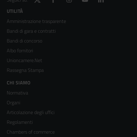
Footer
UTILITÀ
Amministrazione trasparente
menù
Bandi di gara e contratti
colonna
Bandi di concorso
2
Albo fornitori
Unioncamere.Net
Rassegna Stampa
Footer
CHI SIAMO
Normativa
menù
Organi
colonna
Articolazione degli uffici
3
Regolamenti
Chambers of commerce