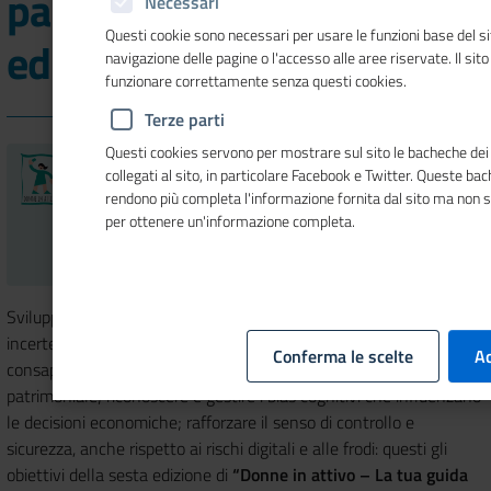
parte il 24 giugno la nuova
Necessari
Questi cookie sono necessari per usare le funzioni base del si
edizione di Donne in attivo
navigazione delle pagine o l'accesso alle aree riservate. Il sit
funzionare correttamente senza questi cookies.
Terze parti
Questi cookies servono per mostrare sul sito le bacheche dei 
collegati al sito, in particolare Facebook e Twitter. Queste ba
rendono più completa l'informazione fornita dal sito ma non 
per ottenere un'informazione completa.
Sviluppare capacità di orientamento in scenari caratterizzati da
incertezza e volatilità; acquisire strumenti per una pianificazione
Conferma le scelte
Ac
consapevole nel medio-lungo periodo, sia fiscale che
patrimoniale; riconoscere e gestire i bias cognitivi che influenzano
le decisioni economiche; rafforzare il senso di controllo e
sicurezza, anche rispetto ai rischi digitali e alle frodi: questi gli
obiettivi della sesta edizione di
“Donne in attivo – La tua guida