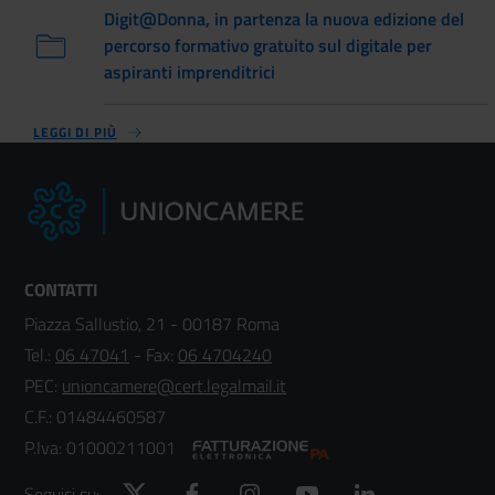
Digit@Donna, in partenza la nuova edizione del
percorso formativo gratuito sul digitale per
aspiranti imprenditrici
LEGGI DI PIÙ
CONTATTI
Piazza Sallustio, 21 - 00187 Roma
Tel.:
06 47041
- Fax:
06 4704240
PEC:
unioncamere@cert.legalmail.it
C.F.: 01484460587
P.Iva: 01000211001
Twitter
Facebook
Instagram
YouTube
LinkedIn
Seguici su: