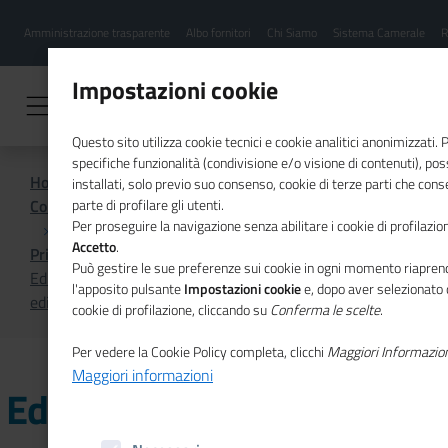
Menu
Salta
Amministrazione trasparente
Albo fornitori
Chi Siamo
Sistema Camerale
R
al
hamburgher
contenuto
i
principale
Impostazioni cookie
Questo sito utilizza cookie tecnici e cookie analitici anonimizzati.
specifiche funzionalità (condivisione e/o visione di contenuti), p
Home
installati, solo previo suo consenso, cookie di terze parti che cons
Comunicazione istituzionale per il sistema camerale
parte di profilare gli utenti.
Per proseguire la navigazione senza abilitare i cookie di profilazion
Accetto
.
Primo Piano
Può gestire le sue preferenze sui cookie in ogni momento riaprend
Educazione finanziaria, parte il 24 giugno la nuova
l'apposito pulsante
Impostazioni cookie
e, dopo aver selezionato 
edizione di Donne in attivo
cookie di profilazione, cliccando su
Conferma le scelte
.
Per vedere la Cookie Policy completa, clicchi
Maggiori Informazio
Maggiori informazioni
Educazione finanziaria,