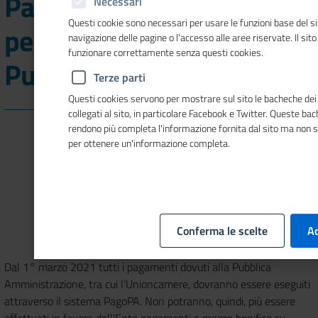
PagoPA, il nuovo sistema
Necessari
Questi cookie sono necessari per usare le funzioni base del si
per i pagamenti alla
navigazione delle pagine o l'accesso alle aree riservate. Il sit
funzionare correttamente senza questi cookies.
Pubblica Amministrazione
Terze parti
Questi cookies servono per mostrare sul sito le bacheche dei 
collegati al sito, in particolare Facebook e Twitter. Queste ba
rendono più completa l'informazione fornita dal sito ma non 
per ottenere un'informazione completa.
Conferma le scelte
Ac
Dal 1° marzo 2021 tutti i pagamenti dovuti alla Pubblica
Amministrazione, tra cui l’Unioncamere, dovranno essere eseguiti
attraverso il sistema PagoPA. Non potranno, quindi, più essere
effettuati in favore dell'Ente pagamenti a mezzo bonifico su