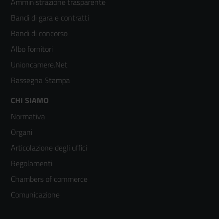
Amministrazione trasparente
menù
Bandi di gara e contratti
colonna
Bandi di concorso
2
Albo fornitori
Unioncamere.Net
Rassegna Stampa
Footer
CHI SIAMO
Normativa
menù
Organi
colonna
Articolazione degli uffici
3
Regolamenti
Chambers of commerce
Comunicazione