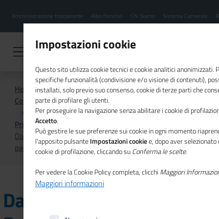
Menu
Salta
Amministrazione trasparente
Albo fornitori
Chi Siamo
Sistema Camerale
R
al
hamburgher
contenuto
i
principale
Impostazioni cookie
Questo sito utilizza cookie tecnici e cookie analitici anonimizzati.
specifiche funzionalità (condivisione e/o visione di contenuti), p
Home
installati, solo previo suo consenso, cookie di terze parti che cons
Comunicazione istituzionale per il sistema camerale
parte di profilare gli utenti.
Per proseguire la navigazione senza abilitare i cookie di profilazion
Accetto
.
Primo Piano
Può gestire le sue preferenze sui cookie in ogni momento riaprend
Dal 1° marzo obbligatorio PagoPA, il nuovo sistema per i
l'apposito pulsante
Impostazioni cookie
e, dopo aver selezionato 
pagamenti alla Pubblica Amministrazione
cookie di profilazione, cliccando su
Conferma le scelte
.
Per vedere la Cookie Policy completa, clicchi
Maggiori Informazio
Maggiori informazioni
Dal 1° marzo obbligatorio