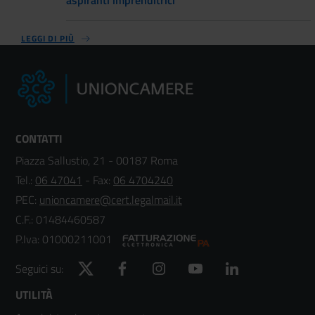
LEGGI DI PIÙ
CONTATTI
Piazza Sallustio, 21 - 00187 Roma
Tel.:
06 47041
- Fax:
06 4704240
PEC:
unioncamere@cert.legalmail.it
C.F.: 01484460587
P.Iva: 01000211001
Twitter
Facebook
Instagram
YouTube
LinkedIn
Seguici su:
Footer
UTILITÀ