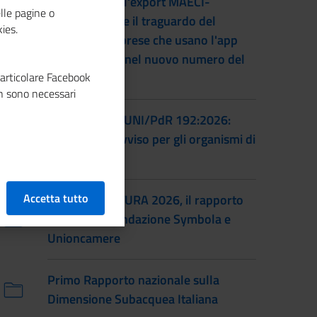
L'accordo per l'export MAECI-
lle pagine o
Unioncamere e il traguardo del
ies.
numero di imprese che usano l'app
Impresa Italia nel nuovo numero del
particolare Facebook
magazine
n sono necessari
Certificazione UNI/PdR 192:2026:
pubblicato l'avviso per gli organismi di
certificazione
Accetta tutto
IO SONO CULTURA 2026, il rapporto
annuale di Fondazione Symbola e
Unioncamere
Primo Rapporto nazionale sulla
Dimensione Subacquea Italiana