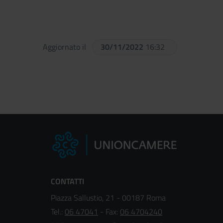
Aggiornato il
30/11/2022
16:32
CONTATTI
Piazza Sallustio, 21 - 00187 Roma
Tel.:
06 47041
- Fax:
06 4704240