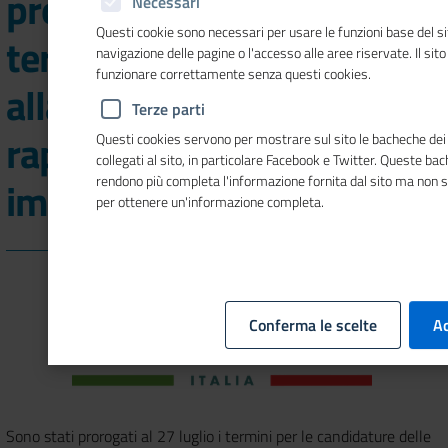
prorogati al 27 luglio i
Necessari
Questi cookie sono necessari per usare le funzioni base del si
termini per le candidature
navigazione delle pagine o l'accesso alle aree riservate. Il sit
funzionare correttamente senza questi cookies.
alla nomina di
Terze parti
rappresentanti delle
Questi cookies servono per mostrare sul sito le bacheche dei 
collegati al sito, in particolare Facebook e Twitter. Queste ba
rendono più completa l'informazione fornita dal sito ma non 
imprese
per ottenere un'informazione completa.
Conferma le scelte
Ac
Sono stati prorogati al 27 luglio i termini per le candidature delle