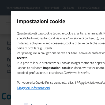
Menu
Salta
Amministrazione trasparente
Albo fornitori
Chi Siamo
Sistema Camerale
R
al
hamburgher
contenuto
i
principale
Impostazioni cookie
Questo sito utilizza cookie tecnici e cookie analitici anonimizzati.
specifiche funzionalità (condivisione e/o visione di contenuti), p
Home
installati, solo previo suo consenso, cookie di terze parti che cons
Comunicazione istituzionale per il sistema camerale
parte di profilare gli utenti.
Per proseguire la navigazione senza abilitare i cookie di profilazion
Accetto
.
Primo Piano
Può gestire le sue preferenze sui cookie in ogni momento riaprend
Comitato IGF Italia, prorogati al 27 luglio i termini per le
l'apposito pulsante
Impostazioni cookie
e, dopo aver selezionato 
candidature alla nomina di rappresentanti delle imprese
cookie di profilazione, cliccando su
Conferma le scelte
.
Per vedere la Cookie Policy completa, clicchi
Maggiori Informazio
Maggiori informazioni
Comitato IGF Italia,