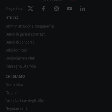
Twitter
Facebook
Instagram
YouTube
LinkedIn
Seguici su:
Footer
UTILITÀ
Amministrazione trasparente
menù
Bandi di gara e contratti
colonna
Bandi di concorso
2
Albo fornitori
Unioncamere.Net
Rassegna Stampa
Footer
CHI SIAMO
Normativa
menù
Organi
colonna
Articolazione degli uffici
3
Regolamenti