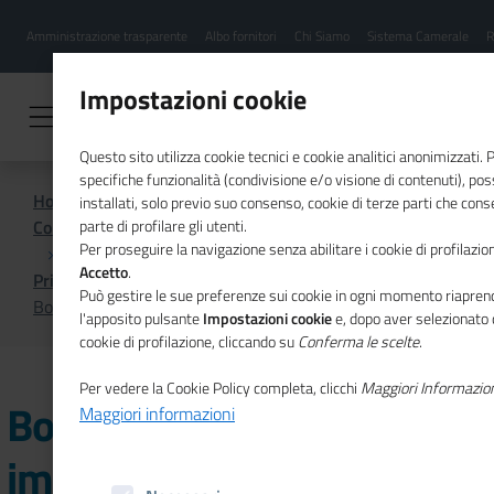
Menu
Salta
Amministrazione trasparente
Albo fornitori
Chi Siamo
Sistema Camerale
R
al
hamburgher
contenuto
i
principale
Impostazioni cookie
Questo sito utilizza cookie tecnici e cookie analitici anonimizzati.
specifiche funzionalità (condivisione e/o visione di contenuti), p
Home
installati, solo previo suo consenso, cookie di terze parti che cons
Comunicazione istituzionale per il sistema camerale
parte di profilare gli utenti.
Per proseguire la navigazione senza abilitare i cookie di profilazion
Accetto
.
Primo Piano
Può gestire le sue preferenze sui cookie in ogni momento riaprend
Bolletta elettrica delle imprese: le novità dal 1 luglio
l'apposito pulsante
Impostazioni cookie
e, dopo aver selezionato 
cookie di profilazione, cliccando su
Conferma le scelte
.
Per vedere la Cookie Policy completa, clicchi
Maggiori Informazio
Bolletta elettrica delle
Maggiori informazioni
imprese: le novità dal 1