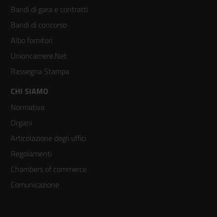
menù
Bandi di gara e contratti
colonna
Bandi di concorso
2
Albo fornitori
Unioncamere.Net
Rassegna Stampa
Footer
CHI SIAMO
Normativa
menù
Organi
colonna
Articolazione degli uffici
3
Regolamenti
Chambers of commerce
Comunicazione