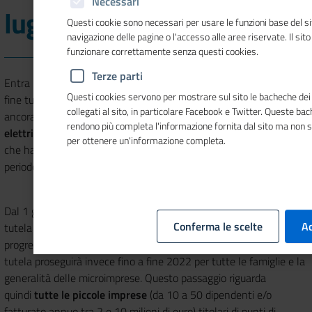
Necessari
luglio
Questi cookie sono necessari per usare le funzioni base del si
navigazione delle pagine o l'accesso alle aree riservate. Il sit
funzionare correttamente senza questi cookies.
Terze parti
Entra in una nuova fase, a partire dal
1 luglio 2021
, il percorso di
Questi cookies servono per mostrare sul sito le bacheche dei 
fine tutela delle piccole imprese: quelle che non non hanno
collegati al sito, in particolare Facebook e Twitter. Queste ba
ancora effettuato la scelta di un fornitore del servizio di
energia
rendono più completa l'informazione fornita dal sito ma non 
elettrica
nel
libero mercato
saranno trasferite d’ufficio ai fornitori
per ottenere un'informazione completa.
che hanno vinto le aste del
Servizio a Tutele Graduali
, per un
periodo che potrà durare fino a tre anni.
Dal 1 gennaio scorso è terminato infatti il servizio di maggior
Conferma le scelte
Ac
tutela per le piccole imprese e alcune microimprese, che devono
progressivamente passare al mercato libero. Il servizio di maggior
tutela proseguirà invece fino a fine 2022 per tutte le famiglie e la
generalità delle microimprese. Questo passaggio riguarda
quindi
tutte le piccole imprese
(da 10 a 50 dipendenti e/o
fatturato annuo tra 2 e 10 milioni di euro) titolari di punti di