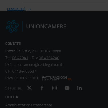
LEGGI DI PIÙ
CONTATTI
Piazza Sallustio, 21 - 00187 Roma
Tel.:
06 47041
- Fax:
06 4704240
PEC:
unioncamere@cert.legalmail.it
C.F.: 01484460587
P.Iva: 01000211001
Twitter
Facebook
Instagram
YouTube
LinkedIn
Seguici su:
Footer
UTILITÀ
Amministrazione trasparente