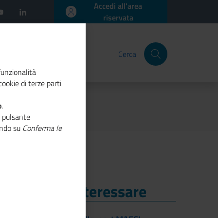
Accedi all'area
riservata
Cerca
funzionalità
ookie di terze parti
o
.
o pulsante
cando su
Conferma le
i Potrebbe Interessare
i Potrebbe Interessare