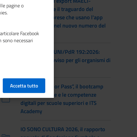
L'accordo per l'export MAECI-
lle pagine o
Unioncamere e il traguardo del
ies.
numero di imprese che usano l'app
Impresa Italia nel nuovo numero del
particolare Facebook
magazine
n sono necessari
Certificazione UNI/PdR 192:2026:
pubblicato l'avviso per gli organismi di
certificazione
Accetta tutto
Torna “Smash or Pass”, il bootcamp
sull’educazione e le competenze
digitali per scuole superiori e ITS
Academy
IO SONO CULTURA 2026, il rapporto