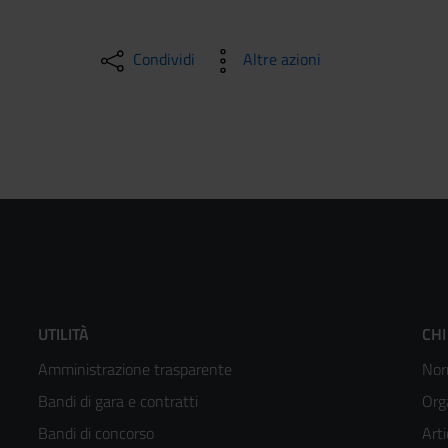
Condividi
Altre azioni
Footer
F
UTILITÀ
CHI
Amministrazione trasparente
Nor
menù
m
Bandi di gara e contratti
Org
colonna
c
Bandi di concorso
Arti