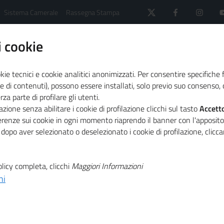
Sistema Camerale
Rassegna Stampa
 cookie
kie tecnici e cookie analitici anonimizzati. Per consentire specifiche 
e di contenuti), possono essere installati, solo previo suo consenso, c
a parte di profilare gli utenti.
 il sistema camerale
Primo Piano
zione senza abilitare i cookie di profilazione clicchi sul tasto
Accett
sibile presentare le domande di partecipazione
ferenze sui cookie in ogni momento riaprendo il banner con l'apposit
 dopo aver selezionato o deselezionato i cookie di profilazione, clic
T
24: dal 26
licy completa, clicchi
Maggiori Informazioni
ni
T
ile presentare le