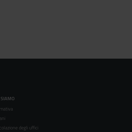
ooter
 SIAMO
mativa
enù
ani
olonna
colazione degli uffici