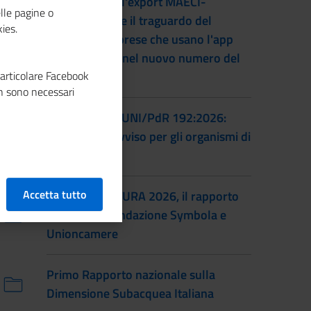
L'accordo per l'export MAECI-
lle pagine o
Unioncamere e il traguardo del
ies.
numero di imprese che usano l'app
Impresa Italia nel nuovo numero del
particolare Facebook
magazine
n sono necessari
Certificazione UNI/PdR 192:2026:
pubblicato l'avviso per gli organismi di
certificazione
Accetta tutto
IO SONO CULTURA 2026, il rapporto
annuale di Fondazione Symbola e
Unioncamere
Primo Rapporto nazionale sulla
Dimensione Subacquea Italiana