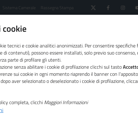
Sistema Camerale
Rassegna Stampa
 cookie
kie tecnici e cookie analitici anonimizzati. Per consentire specifiche 
e di contenuti), possono essere installati, solo previo suo consenso, c
a parte di profilare gli utenti.
 il sistema camerale
Primo Piano
zione senza abilitare i cookie di profilazione clicchi sul tasto
Accett
bile presentare le domande di partecipazione
ferenze sui cookie in ogni momento riaprendo il banner con l'apposit
 dopo aver selezionato o deselezionato i cookie di profilazione, clic
T
3: dal 7
licy completa, clicchi
Maggiori Informazioni
ni
T
ile presentare le