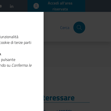
Accedi all'area
riservata
Cerca
funzionalità
ookie di terze parti
o
.
o pulsante
cando su
Conferma le
i Potrebbe Interessare
i Potrebbe Interessare