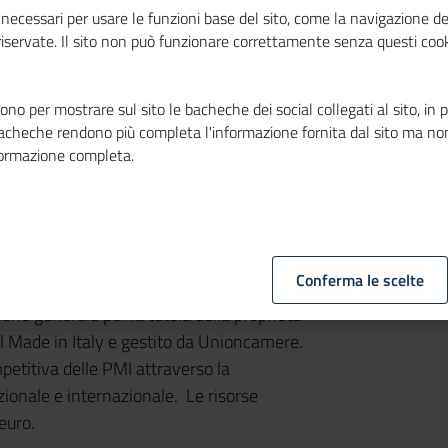
ipazione
necessari per usare le funzioni base del sito, come la navigazione de
 riservate. Il sito non può funzionare correttamente senza questi cook
no per mostrare sul sito le bacheche dei social collegati al sito, in 
bacheche rendono più completa l'informazione fornita dal sito ma no
formazione completa.
Conferma le scelte
bre sarà possibile presentare le domande
one generale per la tutela della proprietà
el Made in Italy e gestito da Unioncamere.
petitiva delle PMI attraverso la
zionale e internazionale. Le risorse
euro.