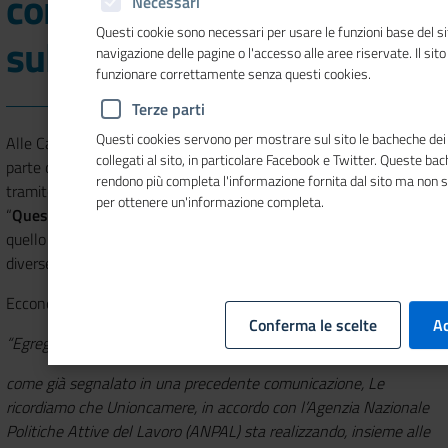
comunicazioni ingannevoli
Necessari
Questi cookie sono necessari per usare le funzioni base del si
sull'indagine Excelsior
navigazione delle pagine o l'accesso alle aree riservate. Il sit
funzionare correttamente senza questi cookies.
Terze parti
Questi cookies servono per mostrare sul sito le bacheche dei 
Alle Camere di commercio stanno pervenendo segnalazioni, da
collegati al sito, in particolare Facebook e Twitter. Queste ba
parte di imprese e studi professionali, di avvenuta ricezione,
rendono più completa l'informazione fornita dal sito ma non 
tramite PEC, di una comunicazione avente ad oggetto
per ottenere un'informazione completa.
“
Questionario Febbraio 2020
”, con testi palesemente difformi da
quello ufficiale dell’indagine Excelsior e con invio da PEC mittenti
diverse da quelle istituzionali utilizzate per le rilevazioni mensili.
Eccone un esempio
Conferma le scelte
Ac
“Egregio Dottore/Gent.ma Dottoressa,
come già segnalato in una precedente comunicazione, Le
ricordiamo che Unioncamere, in accordo con l’Agenzia Nazionale
Politiche Attive del Lavoro (ANPAL) sta realizzando, insieme alle