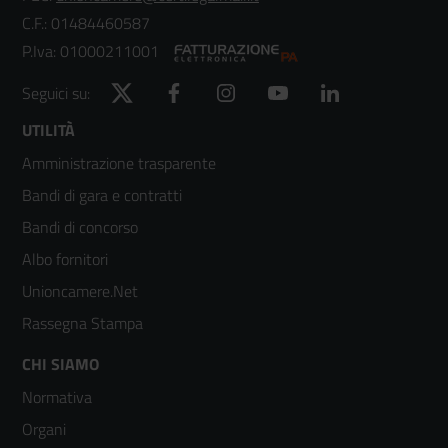
C.F.: 01484460587
P.Iva: 01000211001
Twitter
Facebook
Instagram
YouTube
LinkedIn
Seguici su:
Footer
UTILITÀ
Amministrazione trasparente
menù
Bandi di gara e contratti
colonna
Bandi di concorso
2
Albo fornitori
Unioncamere.Net
Rassegna Stampa
Footer
CHI SIAMO
Normativa
menù
Organi