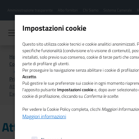
Menu
Salta
Amministrazione trasparente
Albo fornitori
Chi Siamo
Sistema Camerale
R
al
hamburgher
contenuto
i
principale
Impostazioni cookie
Questo sito utilizza cookie tecnici e cookie analitici anonimizzati.
specifiche funzionalità (condivisione e/o visione di contenuti), p
Home
installati, solo previo suo consenso, cookie di terze parti che cons
Comunicazione istituzionale per il sistema camerale
parte di profilare gli utenti.
Per proseguire la navigazione senza abilitare i cookie di profilazion
Accetto
.
Primo Piano
Può gestire le sue preferenze sui cookie in ogni momento riaprend
Attenzione alle comunicazioni ingannevoli sull'indagine
l'apposito pulsante
Impostazioni cookie
e, dopo aver selezionato 
Excelsior
cookie di profilazione, cliccando su
Conferma le scelte
.
Per vedere la Cookie Policy completa, clicchi
Maggiori Informazio
Maggiori informazioni
Attenzione alle