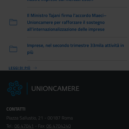
Il Ministro Tajani firma l’accordo Maeci–
Unioncamere per rafforzare il sostegno
all’internazionalizzazione delle imprese
Imprese, nel secondo trimestre 33mila attività in
più
LEGGI DI PIÙ
CONTATTI
Piazza Sallustio, 21 - 00187 Roma
Tel.:
06 47041
- Fax:
06 4704240