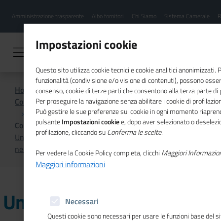
Menu
Salta
Amministrazione trasparente
Albo fornitori
Chi Siamo
Sistema Camerale
R
al
hamburgher
contenuto
i
principale
Impostazioni cookie
Questo sito utilizza cookie tecnici e cookie analitici anonimizzati.
funzionalità (condivisione e/o visione di contenuti), possono essere
Home
consenso, cookie di terze parti che consentono alla terza parte di pr
Comunicazione istituzionale per il sistema camerale
Per proseguire la navigazione senza abilitare i cookie di profilazion
Può gestire le sue preferenze sui cookie in ogni momento riaprend
pulsante
Impostazioni cookie
e, dopo aver selezionato o deselezio
Comunicati Stampa
profilazione, cliccando su
Conferma le scelte
.
Unioncamere, la produttività cresce con i giovani: +7,2%
nelle imprese che attraggono talenti
Per vedere la Cookie Policy completa, clicchi
Maggiori Informazio
Maggiori informazioni
Unioncamere, la
Necessari
Questi cookie sono necessari per usare le funzioni base del si