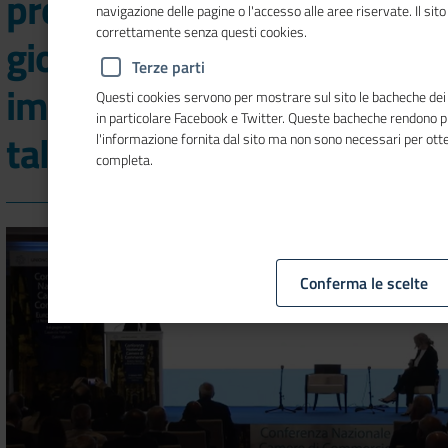
produttività cresce con i
navigazione delle pagine o l'accesso alle aree riservate. Il sit
correttamente senza questi cookies.
giovani: +7,2% nelle
Terze parti
imprese che attraggono
Questi cookies servono per mostrare sul sito le bacheche dei so
in particolare Facebook e Twitter. Queste bacheche rendono 
talenti
l'informazione fornita dal sito ma non sono necessari per ot
completa.
Conferma le scelte