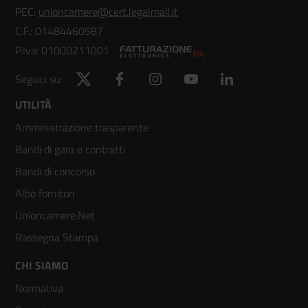
PEC:
unioncamere@cert.legalmail.it
C.F.: 01484460587
P.Iva: 01000211001
Twitter
Facebook
Instagram
YouTube
LinkedIn
Seguici su:
Footer
UTILITÀ
Amministrazione trasparente
menù
Bandi di gara e contratti
colonna
Bandi di concorso
2
Albo fornitori
Unioncamere.Net
Rassegna Stampa
Footer
CHI SIAMO
Normativa
menù