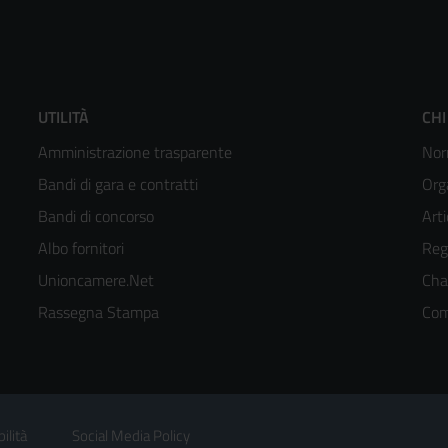
Footer
F
UTILITÀ
CHI
Amministrazione trasparente
Nor
menù
m
Bandi di gara e contratti
Org
colonna
c
Bandi di concorso
Arti
Albo fornitori
Reg
2
3
Unioncamere.Net
Cha
kedIn
Rassegna Stampa
Com
ilità
Social Media Policy