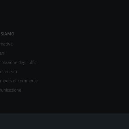
ooter
 SIAMO
mativa
enù
ani
olonna
colazione degli uffici
olamenti
mbers of commerce
unicazione