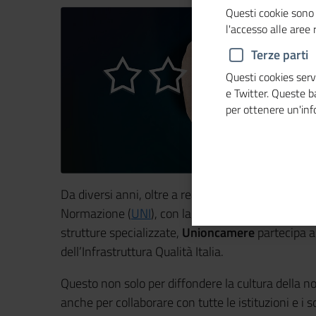
Questi cookie sono 
l'accesso alle aree
Terze parti
Questi cookies servo
e Twitter. Queste 
per ottenere un'in
Da diversi anni, oltre a realizzare le attività prev
Normazione (
UNI
), con la collaborazione di Dint
strutture specializzate,
Unioncamere
partecipa a
dell’Infrastruttura Qualità Italia.
Questo non solo per diffondere la cultura della 
anche per collaborare con tutte le istituzioni e i s