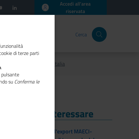
Accedi all'area
riservata
Cerca
funzionalità
ookie di terze parti
Infrastruttura Qualità Italia
o
.
o pulsante
cando su
Conferma le
i Potrebbe Interessare
i Potrebbe Interessare
L'accordo per l'export MAECI-