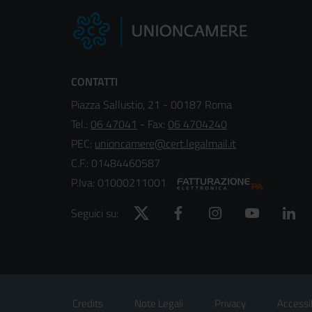
CONTATTI
Piazza Sallustio, 21 - 00187 Roma
Tel.:
06 47041
- Fax:
06 4704240
PEC:
unioncamere@cert.legalmail.it
C.F.: 01484460587
P.Iva: 01000211001
Twitter
Facebook
Instagram
YouTube
Lin
Seguici su:
Footer
Sezione Link Utili
Credits
Note Legali
Privacy
Accessib