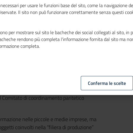
necessari per usare le funzioni base del sito, come la navigazione de
 riservate. Il sito non può funzionare correttamente senza questi cook
no per mostrare sul sito le bacheche dei social collegati al sito, in 
bacheche rendono più completa l'informazione fornita dal sito ma no
formazione completa.
iste dall’Accordo quadro con l’Ente Italiano di
Conferma le scelte
ec e di 36 Camere di commercio e loro
l Comitato di coordinamento paritetico
normazione nelle piccole e medie imprese, ma
oggetti coinvolti nella “filiera di produzione”