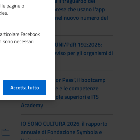
Unioncamere e il traguardo del
lle pagine o
numero di imprese che usano l'app
ies.
Impresa Italia nel nuovo numero del
magazine
particolare Facebook
n sono necessari
Certificazione UNI/PdR 192:2026:
pubblicato l'avviso per gli organismi di
certificazione
Torna “Smash or Pass”, il bootcamp
Accetta tutto
sull’educazione e le competenze
digitali per scuole superiori e ITS
Academy
IO SONO CULTURA 2026, il rapporto
annuale di Fondazione Symbola e