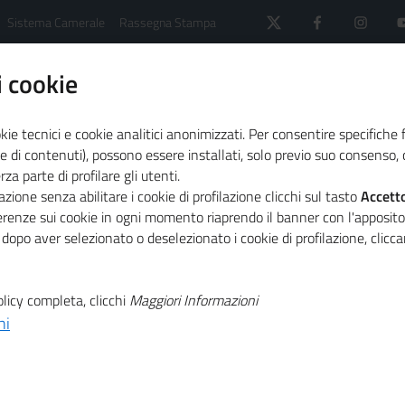
Sistema Camerale
Rassegna Stampa
 cookie
kie tecnici e cookie analitici anonimizzati. Per consentire specifiche 
e di contenuti), possono essere installati, solo previo suo consenso, c
a parte di profilare gli utenti.
 il sistema camerale
Primo Piano
Unioncamere nell’
zione senza abilitare i cookie di profilazione clicchi sul tasto
Accett
ferenze sui cookie in ogni momento riaprendo il banner con l'apposit
 dopo aver selezionato o deselezionato i cookie di profilazione, clic
T
Infrastruttura
licy completa, clicchi
Maggiori Informazioni
T
ni