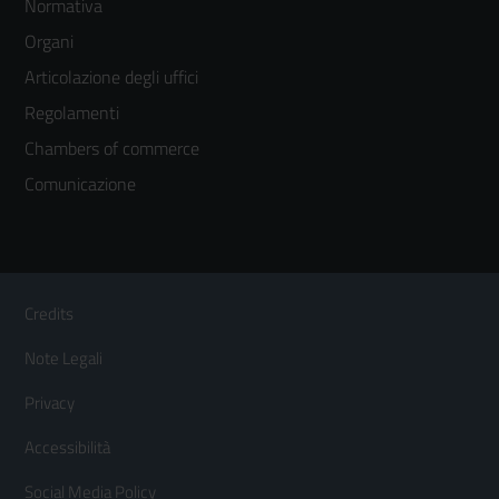
Normativa
menù
Organi
colonna
Articolazione degli uffici
3
Regolamenti
Chambers of commerce
Comunicazione
Sezione Link Utili
Footer
Credits
Menù
Note Legali
orizzontale
Privacy
Accessibilità
Social Media Policy