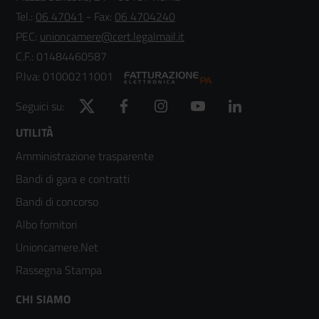
Tel.:
06 47041
- Fax:
06 4704240
PEC:
unioncamere@cert.legalmail.it
C.F.: 01484460587
P.Iva: 01000211001
Twitter
Facebook
Instagram
YouTube
LinkedIn
Seguici su:
Footer
UTILITÀ
Amministrazione trasparente
menù
Bandi di gara e contratti
colonna
Bandi di concorso
2
Albo fornitori
Unioncamere.Net
Rassegna Stampa
Footer
CHI SIAMO