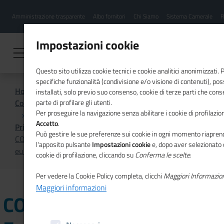
Menu
Salta
Amministrazione trasparente
Albo fornitori
Chi Siamo
Sistema Camerale
R
al
hamburgher
contenuto
i
principale
Impostazioni cookie
Questo sito utilizza cookie tecnici e cookie analitici anonimizzati.
specifiche funzionalità (condivisione e/o visione di contenuti), p
Home
installati, solo previo suo consenso, cookie di terze parti che cons
Comunicazione istituzionale per il sistema camerale
parte di profilare gli utenti.
Per proseguire la navigazione senza abilitare i cookie di profilazion
Accetto
.
Primo Piano
Può gestire le sue preferenze sui cookie in ogni momento riaprend
COVID-19: il contributo di Eurochambres al Consiglio
l'apposito pulsante
Impostazioni cookie
e, dopo aver selezionato 
europeo online del 26 marzo
cookie di profilazione, cliccando su
Conferma le scelte
.
Per vedere la Cookie Policy completa, clicchi
Maggiori Informazio
Maggiori informazioni
COVID-19: il contributo di