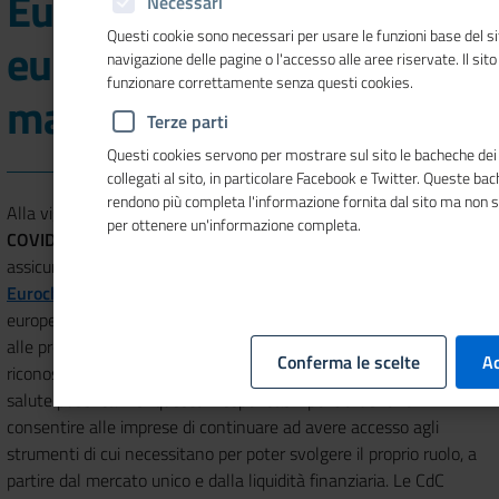
Eurochambres al Consiglio
Necessari
Questi cookie sono necessari per usare le funzioni base del si
europeo online del 26
navigazione delle pagine o l'accesso alle aree riservate. Il sit
funzionare correttamente senza questi cookies.
marzo
Terze parti
Questi cookies servono per mostrare sul sito le bacheche dei 
collegati al sito, in particolare Facebook e Twitter. Queste ba
rendono più completa l'informazione fornita dal sito ma non 
Alla vigilia della videoconferenza dei capi di Stato sulla crisi del
per ottenere un'informazione completa.
COVID-19
, che rappresenterà un passaggio decisivo per
assicurare una risposta efficace e coordinata alla pandemia,
Eurochambres
, l'associazione delle Camere di commercio
europee, sottolinea come la comunità imprenditoriale europea,
alle prese con un drammatico rallentamento dell'economia,
Conferma le scelte
Ac
riconosce di avere un ruolo chiave da svolgere nella tutela della
salute pubblica. Per questo i responsabili politici devono
consentire alle imprese di continuare ad avere accesso agli
strumenti di cui necessitano per poter svolgere il proprio ruolo, a
partire dal mercato unico e dalla liquidità finanziaria. Le CdC